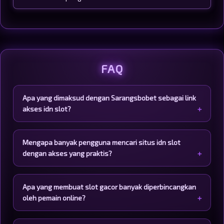
FAQ
Apa yang dimaksud dengan Sarangsbobet sebagai link
akses idn slot?
Sarangsbobet merupakan platform yang menyediakan
akses praktis menuju berbagai pilihan idn slot dan
Mengapa banyak pengguna mencari situs idn slot
permainan online melalui sistem navigasi yang mudah
dengan akses yang praktis?
digunakan. Pengguna dapat menemukan link idn slot untuk
mengakses koleksi permainan dengan tampilan modern dan
Kemudahan akses menjadi salah satu faktor penting bagi
dukungan sistem yang stabil.
pengguna digital. Situs idn slot dengan navigasi sederhana
Apa yang membuat slot gacor banyak diperbincangkan
dan tampilan responsif memungkinkan pengguna
oleh pemain online?
menjelajahi berbagai pilihan slot online secara lebih
nyaman melalui perangkat desktop maupun mobile.
Istilah slot gacor biasanya digunakan oleh komunitas