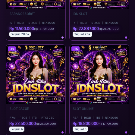
SARANGSBOBET
IDN SLOT
I5
|
16GB
|
512GB
|
RTX3050
I7
|
16GB
|
512GB
|
RTX5050
Rp 11.500.000
Rp 22.887.000
Rp 12.799.000
Rp 21.999.000
Terjual 200+
Terjual 20+
-1%
-1%
SLOT GACOR
SLOT ONLINE
R7AI
|
16GB
|
1TB
|
RTX5060
R5AI
|
16GB
|
1TB
|
RTX5060
Rp 23.600.000
Rp 18.800.000
Rp 21.399.000
Rp 19.799.000
Terjual 6
Terjual 5