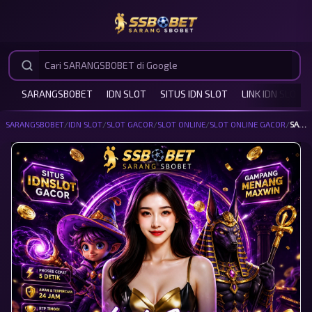
SARANGSBOBET
IDN SLOT
SITUS IDN SLOT
LINK IDN SLOT
SARANGSBOBET
/
IDN SLOT
/
SLOT GACOR
/
SLOT ONLINE
/
SLOT ONLINE GACOR
/
SARANGSBOBET : Login Link Resmi Situs IDN Slot Online Gacor Tempat Kumpul Gen Alpha