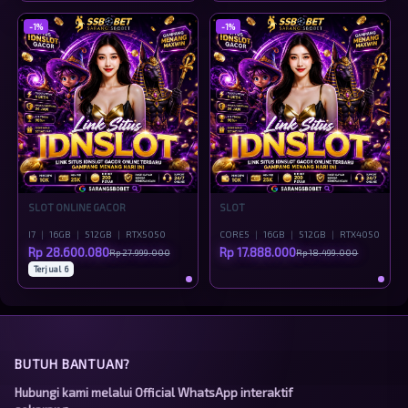
-1%
-1%
SLOT ONLINE GACOR
SLOT
I7
|
16GB
|
512GB
|
RTX5050
CORE5
|
16GB
|
512GB
|
RTX4050
Rp 28.600.080
Rp 17.888.000
Rp 27.999.000
Rp 18.499.000
Terjual 6
BUTUH BANTUAN?
Hubungi kami melalui Official WhatsApp interaktif