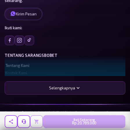
sekarang.
Kirim Pesan
Ikuti kami:
TENTANG SARANGSBOBET
Tentang Kami
Kontak Kami
Lokasi Toko
Selengkapnya
FAQ
PT SARANGSBOBET
JL. Asia Raya Blok BB No. 12-A, Kel. Sukaramai II,
CopyRight © 2026 SARANGSBOBET. All Rights Reserved | Powered By
Kec. Medan Area, Kota Medan, Sumatera Utara, 20216
SeoVoxen
Beli Sekarang
Rp 20.789.000
INFORMASI