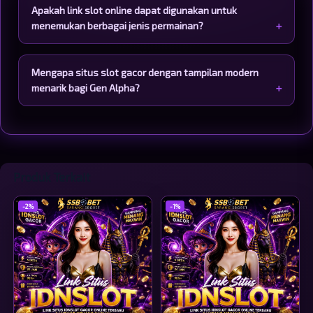
pemain untuk menggambarkan permainan yang dianggap
Apakah link slot online dapat digunakan untuk
memiliki ritme permainan menarik dan sering menjadi bahan
menemukan berbagai jenis permainan?
pembahasan. Namun, hasil setiap permainan tetap
bergantung pada sistem permainan dan keberuntungan
Ya, link slot online umumnya menjadi akses menuju berbagai
masing-masing pengguna.
kategori permainan yang tersedia dalam satu platform.
Mengapa situs slot gacor dengan tampilan modern
Pengguna dapat menjelajahi beragam tema dan fitur
menarik bagi Gen Alpha?
permainan secara lebih praktis tanpa harus berpindah-
pindah situs.
Generasi digital cenderung menyukai platform yang cepat,
praktis, responsif, dan memiliki tampilan kekinian. Karena itu,
situs slot gacor dengan desain modern, akses mudah, serta
koleksi slot online yang beragam dinilai lebih nyaman untuk
dijelajahi oleh pengguna yang terbiasa dengan teknologi
Produk Terkait
digital.
-2%
-1%