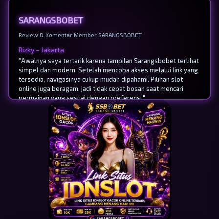
SARANGSBOBET
Review & Komentar Member SARANGSBOBET
Rizky – Jakarta
"Awalnya saya tertarik karena tampilan Sarangsbobet terlihat
simpel dan modern. Setelah mencoba akses melalui link yang
tersedia, navigasinya cukup mudah dipahami. Pilihan slot
online juga beragam, jadi tidak cepat bosan saat mencari
permainan yang sesuai dengan preferensi."