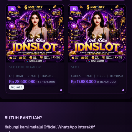
-1%
-1%
SLOT ONLINE GACOR
SLOT
I7
|
16GB
|
512GB
|
RTX5050
CORE5
|
16GB
|
512GB
|
RTX4050
Rp 28.600.080
Rp 17.888.000
Rp 27.999.000
Rp 18.499.000
Terjual 6
BUTUH BANTUAN?
Hubungi kami melalui Official WhatsApp interaktif