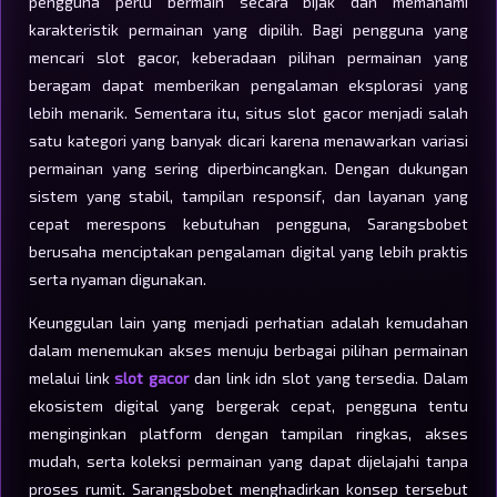
pengguna perlu bermain secara bijak dan memahami
karakteristik permainan yang dipilih. Bagi pengguna yang
mencari slot gacor, keberadaan pilihan permainan yang
beragam dapat memberikan pengalaman eksplorasi yang
lebih menarik. Sementara itu, situs slot gacor menjadi salah
satu kategori yang banyak dicari karena menawarkan variasi
permainan yang sering diperbincangkan. Dengan dukungan
sistem yang stabil, tampilan responsif, dan layanan yang
cepat merespons kebutuhan pengguna, Sarangsbobet
berusaha menciptakan pengalaman digital yang lebih praktis
serta nyaman digunakan.
Keunggulan lain yang menjadi perhatian adalah kemudahan
dalam menemukan akses menuju berbagai pilihan permainan
melalui link
slot gacor
dan link idn slot yang tersedia. Dalam
ekosistem digital yang bergerak cepat, pengguna tentu
menginginkan platform dengan tampilan ringkas, akses
mudah, serta koleksi permainan yang dapat dijelajahi tanpa
proses rumit. Sarangsbobet menghadirkan konsep tersebut