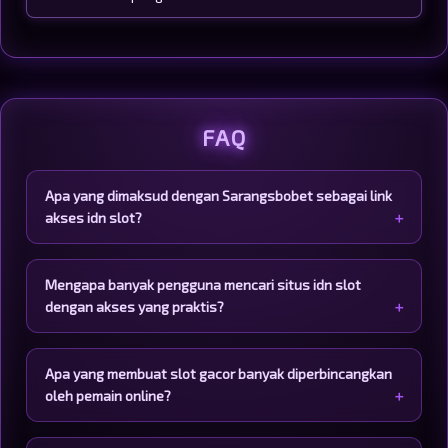
FAQ
Apa yang dimaksud dengan Sarangsbobet sebagai link
akses idn slot?
Sarangsbobet merupakan platform yang menyediakan
akses praktis menuju berbagai pilihan idn slot dan
Mengapa banyak pengguna mencari situs idn slot
permainan online melalui sistem navigasi yang mudah
dengan akses yang praktis?
digunakan. Pengguna dapat menemukan link idn slot untuk
mengakses koleksi permainan dengan tampilan modern dan
Kemudahan akses menjadi salah satu faktor penting bagi
dukungan sistem yang stabil.
pengguna digital. Situs idn slot dengan navigasi sederhana
Apa yang membuat slot gacor banyak diperbincangkan
dan tampilan responsif memungkinkan pengguna
oleh pemain online?
menjelajahi berbagai pilihan slot online secara lebih
nyaman melalui perangkat desktop maupun mobile.
Istilah slot gacor biasanya digunakan oleh komunitas