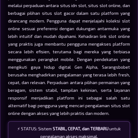
melalui perpaduan antara situs idn slot, situs slot online, dan
berbagai pilihan situs slot gacor dalam satu platform yang
dirancang modern. Pengguna dapat menjelajahi koleksi slot
online sesuai preferensi dengan dukungan antarmuka yang
lebih intuitif dan mudah dipahami. Kehadiran link slot online
yang praktis juga membantu pengguna mengakses platform
secara lebih efisien, terutama bagi mereka yang terbiasa
menggunakan perangkat mobile. Dengan pendekatan yang
mengikuti gaya hidup digital Gen Alpha, Sarangsbobet
berusaha menghadirkan pengalaman yang terasa lebih fresh,
cepat, dan relevan. Perpaduan antara pilihan permainan yang
beragam, sistem stabil, tampilan kekinian, serta layanan
responsif menjadikan platform ini sebagai salah satu
alternatif bagi pengguna yang mencari pengalaman situs slot
online dengan akses yang lebih praktis dan modern.
⚡ STATUS: Sistem
STABIL, CEPAT, dan TERBARU
untuk
pengalaman akses maksimal.