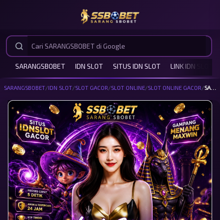
SARANGSBOBET
IDN SLOT
SITUS IDN SLOT
LINK IDN SLOT
SARANGSBOBET
/
IDN SLOT
/
SLOT GACOR
/
SLOT ONLINE
/
SLOT ONLINE GACOR
/
SARANGSBOBET : Login Link Resmi Situs IDN Slot Online Gacor Tempat Kumpul Gen Alpha