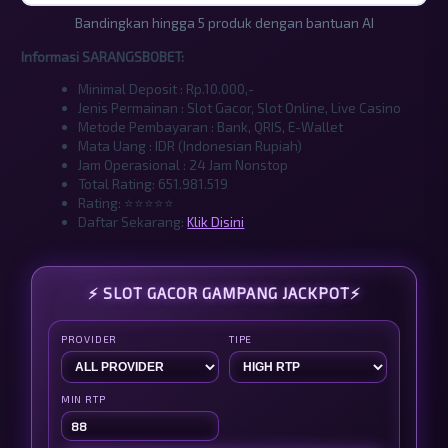
Bandingkan hingga 5 produk dengan bantuan AI
Informasi SARANGSBOBET:
Minimal Deposit : Rp.10.000,-
Jenis Permainan : Slot Gacor, Slot Online, Live Casino
Metode Pembayaran : Bank, QRIS, E-Wallet
Mata Uang : IDR (Indonesian Rupiah)
Jam Operasional : 24 Jam Nonstop
Total Rating: 651.981.519
Rating: ⭐⭐⭐⭐⭐
Daftar Sekarang:
Klik Disini
⚡ SLOT GACOR GAMPANG JACKPOT⚡
PROVIDER
TIPE
MIN RTP