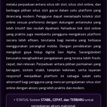
melalui perpaduan antara situs idn slot, situs slot online, dan
berbagai pilihan situs slot gacor dalam satu platform yang
dirancang modern. Pengguna dapat menjelajahi koleksi slot
online sesuai preferensi dengan dukungan antarmuka yang
lebih intuitif dan mudah dipahami. Kehadiran link slot online
yang praktis juga membantu pengguna mengakses platform
secara lebih efisien, terutama bagi mereka yang terbiasa
menggunakan perangkat mobile. Dengan pendekatan yang
mengikuti gaya hidup digital Gen Alpha, Sarangsbobet
berusaha menghadirkan pengalaman yang terasa lebih fresh,
cepat, dan relevan. Perpaduan antara pilihan permainan yang
beragam, sistem stabil, tampilan kekinian, serta layanan
responsif menjadikan platform ini sebagai salah satu
alternatif bagi pengguna yang mencari pengalaman situs slot
online dengan akses yang lebih praktis dan modern.
⚡ STATUS: Sistem
STABIL, CEPAT, dan TERBARU
untuk
pengalaman akses maksimal.