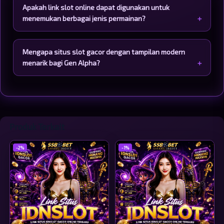
pemain untuk menggambarkan permainan yang dianggap
Apakah link slot online dapat digunakan untuk
memiliki ritme permainan menarik dan sering menjadi bahan
menemukan berbagai jenis permainan?
pembahasan. Namun, hasil setiap permainan tetap
bergantung pada sistem permainan dan keberuntungan
Ya, link slot online umumnya menjadi akses menuju berbagai
masing-masing pengguna.
kategori permainan yang tersedia dalam satu platform.
Mengapa situs slot gacor dengan tampilan modern
Pengguna dapat menjelajahi beragam tema dan fitur
menarik bagi Gen Alpha?
permainan secara lebih praktis tanpa harus berpindah-
pindah situs.
Generasi digital cenderung menyukai platform yang cepat,
praktis, responsif, dan memiliki tampilan kekinian. Karena itu,
situs slot gacor dengan desain modern, akses mudah, serta
koleksi slot online yang beragam dinilai lebih nyaman untuk
dijelajahi oleh pengguna yang terbiasa dengan teknologi
Produk Terkait
digital.
-2%
-1%