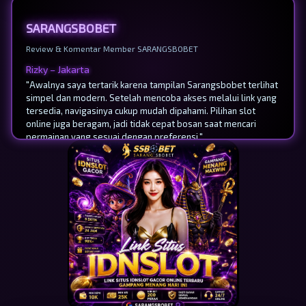
SARANGSBOBET
Review & Komentar Member SARANGSBOBET
Rizky – Jakarta
"Awalnya saya tertarik karena tampilan Sarangsbobet terlihat
simpel dan modern. Setelah mencoba akses melalui link yang
tersedia, navigasinya cukup mudah dipahami. Pilihan slot
online juga beragam, jadi tidak cepat bosan saat mencari
permainan yang sesuai dengan preferensi."