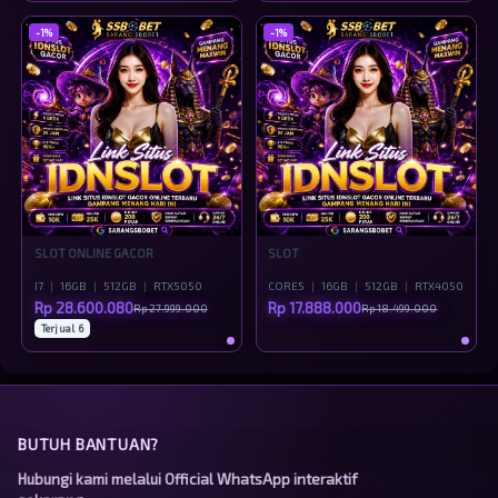
-1%
-1%
SLOT ONLINE GACOR
SLOT
I7
|
16GB
|
512GB
|
RTX5050
CORE5
|
16GB
|
512GB
|
RTX4050
Rp 28.600.080
Rp 17.888.000
Rp 27.999.000
Rp 18.499.000
Terjual 6
BUTUH BANTUAN?
Hubungi kami melalui Official WhatsApp interaktif