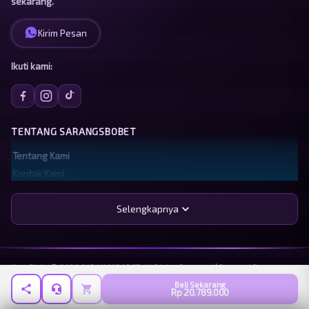
sekarang.
Kirim Pesan
Ikuti kami:
TENTANG SARANGSBOBET
Tentang Kami
Kontak Kami
Lokasi Toko
Selengkapnya
FAQ
PT SARANGSBOBET
JL. Asia Raya Blok BB No. 12-A, Kel. Sukaramai II,
CopyRight © 2026 SARANGSBOBET. All Rights Reserved | Powered By
Kec. Medan Area, Kota Medan, Sumatera Utara, 20216
SeoVoxen
Beli Sekarang
Rp 20.789.000
INFORMASI