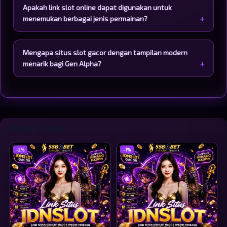
pemain untuk menggambarkan permainan yang dianggap
Apakah link slot online dapat digunakan untuk
memiliki ritme permainan menarik dan sering menjadi bahan
menemukan berbagai jenis permainan?
pembahasan. Namun, hasil setiap permainan tetap
bergantung pada sistem permainan dan keberuntungan
Ya, link slot online umumnya menjadi akses menuju berbagai
masing-masing pengguna.
kategori permainan yang tersedia dalam satu platform.
Mengapa situs slot gacor dengan tampilan modern
Pengguna dapat menjelajahi beragam tema dan fitur
menarik bagi Gen Alpha?
permainan secara lebih praktis tanpa harus berpindah-
pindah situs.
Generasi digital cenderung menyukai platform yang cepat,
praktis, responsif, dan memiliki tampilan kekinian. Karena itu,
situs slot gacor dengan desain modern, akses mudah, serta
koleksi slot online yang beragam dinilai lebih nyaman untuk
dijelajahi oleh pengguna yang terbiasa dengan teknologi
Produk Terkait
digital.
-2%
-1%