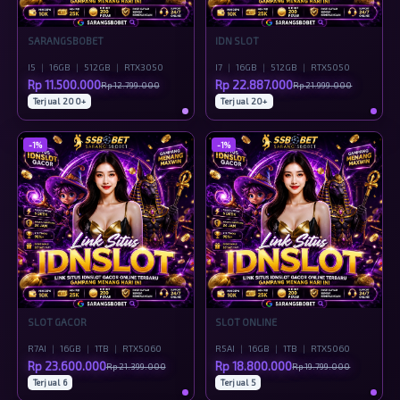
SARANGSBOBET
IDN SLOT
I5
|
16GB
|
512GB
|
RTX3050
I7
|
16GB
|
512GB
|
RTX5050
Rp 11.500.000
Rp 22.887.000
Rp 12.799.000
Rp 21.999.000
Terjual 200+
Terjual 20+
-1%
-1%
SLOT GACOR
SLOT ONLINE
R7AI
|
16GB
|
1TB
|
RTX5060
R5AI
|
16GB
|
1TB
|
RTX5060
Rp 23.600.000
Rp 18.800.000
Rp 21.399.000
Rp 19.799.000
Terjual 6
Terjual 5