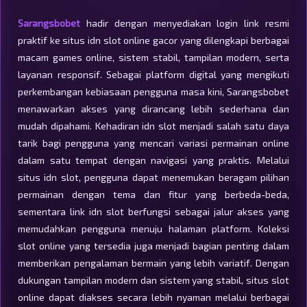
Sarangsbobet
hadir dengan menyediakan login link resmi
praktif ke situs idn slot online gacor yang dilengkapi berbagai
macam games online, sistem stabil, tampilan modern, serta
layanan responsif. Sebagai platform digital yang mengikuti
perkembangan kebiasaan pengguna masa kini, Sarangsbobet
menawarkan akses yang dirancang lebih sederhana dan
mudah dipahami. Kehadiran idn slot menjadi salah satu daya
tarik bagi pengguna yang mencari variasi permainan online
dalam satu tempat dengan navigasi yang praktis. Melalui
situs idn slot, pengguna dapat menemukan beragam pilihan
permainan dengan tema dan fitur yang berbeda-beda,
sementara link idn slot berfungsi sebagai jalur akses yang
memudahkan pengguna menuju halaman platform. Koleksi
slot online yang tersedia juga menjadi bagian penting dalam
memberikan pengalaman bermain yang lebih variatif. Dengan
dukungan tampilan modern dan sistem yang stabil, situs slot
online dapat diakses secara lebih nyaman melalui berbagai