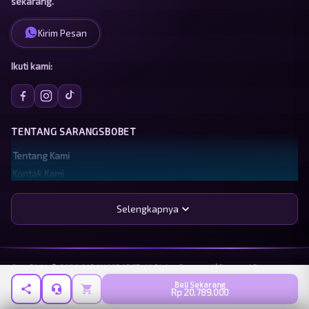
sekarang.
Kirim Pesan
Ikuti kami:
TENTANG SARANGSBOBET
Tentang Kami
Kontak Kami
Lokasi Toko
Selengkapnya
FAQ
PT SARANGSBOBET
JL. Asia Raya Blok BB No. 12-A, Kel. Sukaramai II,
CopyRight © 2026 SARANGSBOBET. All Rights Reserved | Powered By
Kec. Medan Area, Kota Medan, Sumatera Utara, 20216
SeoVoxen
Beli Sekarang
Rp 20.789.000
INFORMASI