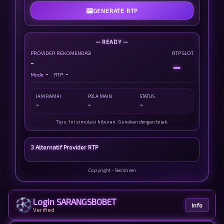
🎰
GENERATE RTP
— READY —
PROVIDER REKOMENDASI
RTP SLOT
-
-
-
-
Mode:
RTP:
JAM RAMAI
POLA MAIN
STATUS
-
-
-
Tips: Ini simulasi hiburan. Gunakan dengan bijak.
3 Alternatif Provider RTP
Copyright - SeoVoxen
Login SARANGSBOBET
Info
Verified