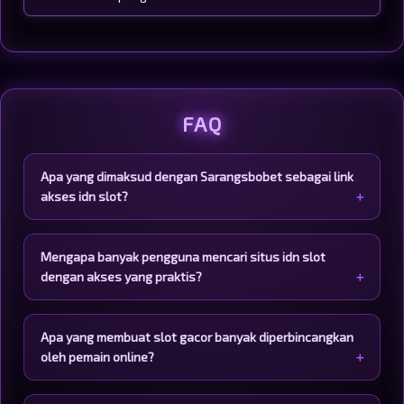
FAQ
Apa yang dimaksud dengan Sarangsbobet sebagai link
akses idn slot?
Sarangsbobet merupakan platform yang menyediakan
akses praktis menuju berbagai pilihan idn slot dan
Mengapa banyak pengguna mencari situs idn slot
permainan online melalui sistem navigasi yang mudah
dengan akses yang praktis?
digunakan. Pengguna dapat menemukan link idn slot untuk
mengakses koleksi permainan dengan tampilan modern dan
Kemudahan akses menjadi salah satu faktor penting bagi
dukungan sistem yang stabil.
pengguna digital. Situs idn slot dengan navigasi sederhana
Apa yang membuat slot gacor banyak diperbincangkan
dan tampilan responsif memungkinkan pengguna
oleh pemain online?
menjelajahi berbagai pilihan slot online secara lebih
nyaman melalui perangkat desktop maupun mobile.
Istilah slot gacor biasanya digunakan oleh komunitas