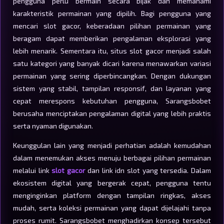
pengguna perlu bermain secara bijak dan memahami
karakteristik permainan yang dipilih. Bagi pengguna yang
mencari slot gacor, keberadaan pilihan permainan yang
beragam dapat memberikan pengalaman eksplorasi yang
lebih menarik. Sementara itu, situs slot gacor menjadi salah
satu kategori yang banyak dicari karena menawarkan variasi
permainan yang sering diperbincangkan. Dengan dukungan
sistem yang stabil, tampilan responsif, dan layanan yang
cepat merespons kebutuhan pengguna, Sarangsbobet
berusaha menciptakan pengalaman digital yang lebih praktis
serta nyaman digunakan.
Keunggulan lain yang menjadi perhatian adalah kemudahan
dalam menemukan akses menuju berbagai pilihan permainan
melalui link
slot gacor
dan link idn slot yang tersedia. Dalam
ekosistem digital yang bergerak cepat, pengguna tentu
menginginkan platform dengan tampilan ringkas, akses
mudah, serta koleksi permainan yang dapat dijelajahi tanpa
proses rumit. Sarangsbobet menghadirkan konsep tersebut