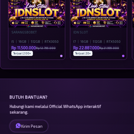
SARANGSBOBET
IDN SLOT
I5
|
16GB
|
512GB
|
RTX3050
I7
|
16GB
|
512GB
|
RTX5050
Rp 11.500.000
Rp 22.887.000
Rp 12.799.000
Rp 21.999.000
Terjual 200+
Terjual 20+
BUTUH BANTUAN?
Hubungi kami melalui Official WhatsApp interaktif
sekarang.
Kirim Pesan