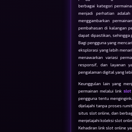
berbagai kategori permaina
menjadi perhatian adalah
menggambarkan permainan
pembahasan di kalangan pen
dapat dipastikan, sehingga 
Bagi pengguna yang mencari
eksplorasi yang lebih menari
menawarkan variasi perma
responsif, dan layanan 
pengalaman digital yang leb
Keunggulan lain yang men
permainan melalui link
slot
pengguna tentu menginginka
dijelajahi tanpa proses rum
situs slot online, dan berb
menjelajahi koleksi slot on
Kehadiran link slot online 