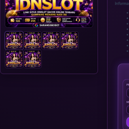
Inform
P
M