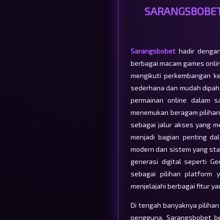
SARANGSBOBET :
Sarangsbobet
hadir dengan 
berbagai macam games online
mengikuti perkembangan ke
sederhana dan mudah dipaham
permainan online dalam sa
menemukan beragam pilihan 
sebagai jalur akses yang m
menjadi bagian penting da
modern dan sistem yang stab
generasi digital seperti G
sebagai pilihan platfor
menjelajahi berbagai fitur ya
Di tengah banyaknya pilihan
pengguna. Sarangsbobet b