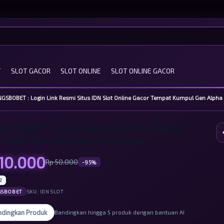
T
SLOT GACOR
SLOT ONLINE
SLOT ONLINE GACOR
GSBOBET : Login Link Resmi Situs IDN Slot Online Gacor Tempat Kumpul Gen Alpha
GSBOBET : Login Link Resmi Situs IDN Slot
e Gacor Tempat Kumpul Gen Alpha
10.000
Rp 50.000
-95%
2
GSBOBET
SKU:
IDN SLOT
ndingkan Produk
Bandingkan hingga 5 produk dengan bantuan AI