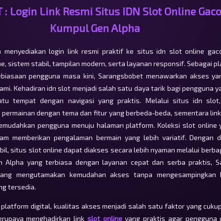
 Login Link Resmi Situs IDN Slot Online Gac
Kumpul Gen Alpha
menyediakan login link resmi praktif ke situs idn slot online gac
, sistem stabil, tampilan modern, serta layanan responsif. Sebagai pl
biasaan pengguna masa kini, Sarangsbobet menawarkan akses yan
i. Kehadiran idn slot menjadi salah satu daya tarik bagi pengguna ya
tu tempat dengan navigasi yang praktis. Melalui situs idn slo
permainan dengan tema dan fitur yang berbeda-beda, sementara link 
emudahkan pengguna menuju halaman platform. Koleksi slot online 
lam memberikan pengalaman bermain yang lebih variatif. Dengan 
il, situs slot online dapat diakses secara lebih nyaman melalui berba
en Alpha yang terbiasa dengan layanan cepat dan serba praktis, S
m yang mengutamakan kemudahan akses tanpa mengesampingkan
ng tersedia.
 platform digital, kualitas akses menjadi salah satu faktor yang cuku
erupaya menghadirkan link
slot online
yang praktis agar pengguna