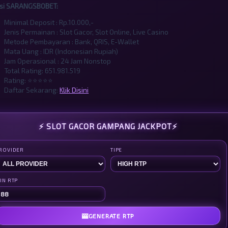
asi SARANGSBOBET:
Minimal Deposit : Rp.10.000,-
Jenis Permainan : Slot Gacor, Slot Online, Live Casino
Metode Pembayaran : Bank, QRIS, E-Wallet
Mata Uang : IDR (Indonesian Rupiah)
Jam Operasional : 24 Jam Nonstop
Total Rating: 651.981.519
Rating: ⭐⭐⭐⭐⭐
Daftar Sekarang:
Klik Disini
⚡ SLOT GACOR GAMPANG JACKPOT⚡
ROVIDER
TIPE
IN RTP
🎰
GENERATE RTP