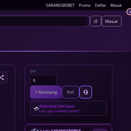
SARANGSBOBET
Promo
Daftar
Masuk
0
🛒
Masuk
QTY
+ Keranjang
Beli
Autorized Link Gacor
💳
Link Login SARANGSBOBET