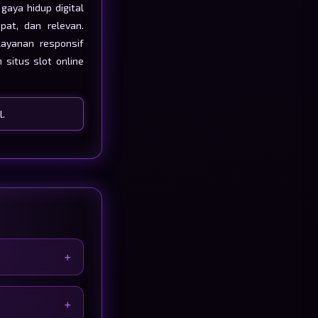
aya hidup digital
at, dan relevan.
layanan responsif
 situs slot online
.
dan permainan
k mengakses