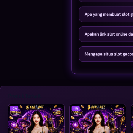
Kemudahan akses menjadi sa
dan tampilan responsif mem
Apa yang membuat slot g
perangkat desktop maupun
Istilah slot gacor biasan
ritme permainan menarik d
Apakah link slot online 
pada sistem permainan da
Ya, link slot online umumn
Pengguna dapat menjelajahi
Mengapa situs slot gaco
situs.
Generasi digital cenderung 
situs slot gacor dengan de
untuk dijelajahi oleh pengg
Produk Terkait
-2%
-1%