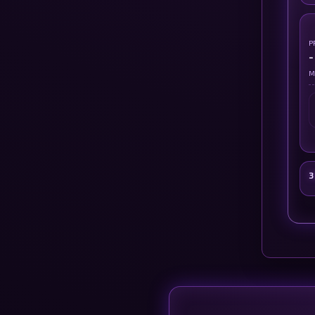
P
-
M
3