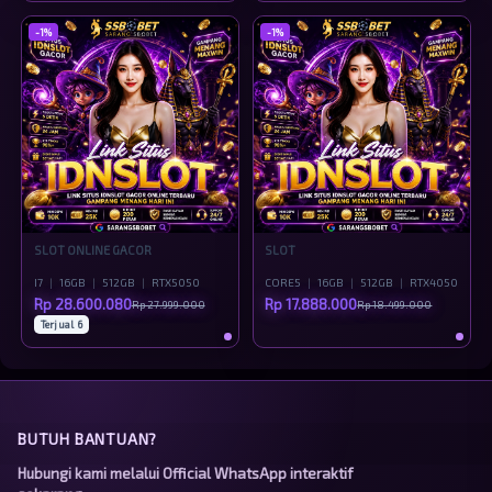
-1%
-1%
SLOT ONLINE GACOR
SLOT
I7
|
16GB
|
512GB
|
RTX5050
CORE5
|
16GB
|
512GB
|
RTX4050
Rp 28.600.080
Rp 17.888.000
Rp 27.999.000
Rp 18.499.000
Terjual 6
BUTUH BANTUAN?
Hubungi kami melalui Official WhatsApp interaktif