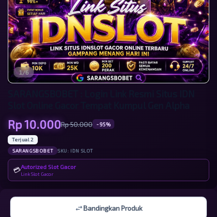
1/6
SARANGSBOBET : Login Link Resmi Situs IDN
Slot Online Gacor Tempat Kumpul Gen Alpha
Rp 10.000
Rp 50.000
-95%
Terjual 2
SARANGSBOBET
SKU:
IDN SLOT
Autorized Slot Gacor
💳
Link Slot Gacor
Bandingkan Produk