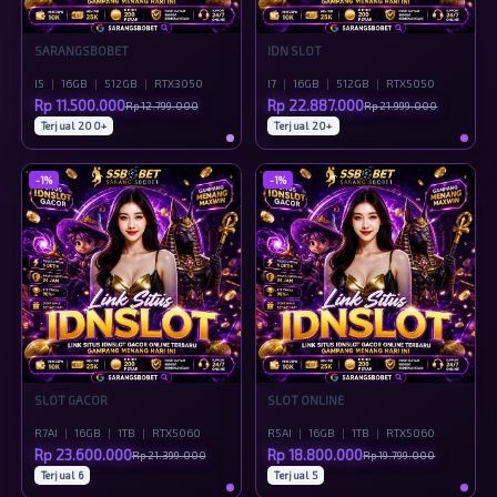
SARANGSBOBET
IDN SLOT
I5
|
16GB
|
512GB
|
RTX3050
I7
|
16GB
|
512GB
|
RTX5050
Rp 11.500.000
Rp 22.887.000
Rp 12.799.000
Rp 21.999.000
Terjual 200+
Terjual 20+
-1%
-1%
SLOT GACOR
SLOT ONLINE
R7AI
|
16GB
|
1TB
|
RTX5060
R5AI
|
16GB
|
1TB
|
RTX5060
Rp 23.600.000
Rp 18.800.000
Rp 21.399.000
Rp 19.799.000
Terjual 6
Terjual 5