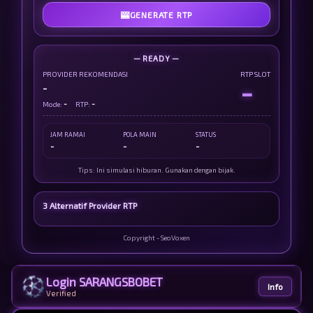
🎰
GENERATE RTP
— READY —
PROVIDER REKOMENDASI
RTP SLOT
-
-
-
-
Mode:
RTP:
JAM RAMAI
POLA MAIN
STATUS
-
-
-
Tips: Ini simulasi hiburan. Gunakan dengan bijak.
3 Alternatif Provider RTP
Copyright - SeoVoxen
Login SARANGSBOBET
Info
Verified