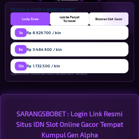
PROMO & FITUR SARANGSBOBET
Lomba Panjat
Lucky Draw
Bocoran Slot Gacor
Turnover
3x
Rp 6.929.700 / bln
6x
Rp 3.464.900 / bln
12x
Rp 1.732.500 / bln
Angka estimasi. Bisa berlaku sesuai kebijakan bank / penyedia.
SARANGSBOBET : Login Link Resmi
Situs IDN Slot Online Gacor Tempat
Kumpul Gen Alpha