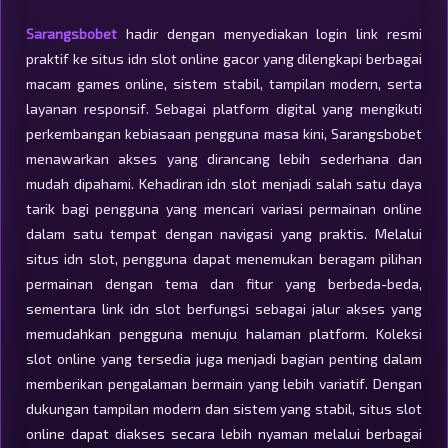
Sarangsbobet
hadir dengan menyediakan login link resmi
praktif ke situs idn slot online gacor yang dilengkapi berbagai
macam games online, sistem stabil, tampilan modern, serta
layanan responsif. Sebagai platform digital yang mengikuti
perkembangan kebiasaan pengguna masa kini, Sarangsbobet
menawarkan akses yang dirancang lebih sederhana dan
mudah dipahami. Kehadiran idn slot menjadi salah satu daya
tarik bagi pengguna yang mencari variasi permainan online
dalam satu tempat dengan navigasi yang praktis. Melalui
situs idn slot, pengguna dapat menemukan beragam pilihan
permainan dengan tema dan fitur yang berbeda-beda,
sementara link idn slot berfungsi sebagai jalur akses yang
memudahkan pengguna menuju halaman platform. Koleksi
slot online yang tersedia juga menjadi bagian penting dalam
memberikan pengalaman bermain yang lebih variatif. Dengan
dukungan tampilan modern dan sistem yang stabil, situs slot
online dapat diakses secara lebih nyaman melalui berbagai