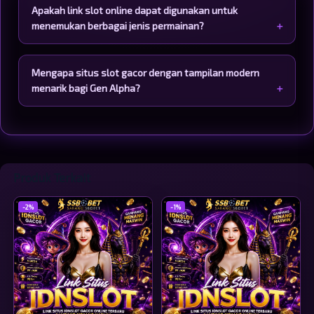
pemain untuk menggambarkan permainan yang dianggap
Apakah link slot online dapat digunakan untuk
memiliki ritme permainan menarik dan sering menjadi bahan
menemukan berbagai jenis permainan?
pembahasan. Namun, hasil setiap permainan tetap
bergantung pada sistem permainan dan keberuntungan
Ya, link slot online umumnya menjadi akses menuju berbagai
masing-masing pengguna.
kategori permainan yang tersedia dalam satu platform.
Mengapa situs slot gacor dengan tampilan modern
Pengguna dapat menjelajahi beragam tema dan fitur
menarik bagi Gen Alpha?
permainan secara lebih praktis tanpa harus berpindah-
pindah situs.
Generasi digital cenderung menyukai platform yang cepat,
praktis, responsif, dan memiliki tampilan kekinian. Karena itu,
situs slot gacor dengan desain modern, akses mudah, serta
koleksi slot online yang beragam dinilai lebih nyaman untuk
dijelajahi oleh pengguna yang terbiasa dengan teknologi
Produk Terkait
digital.
-2%
-1%