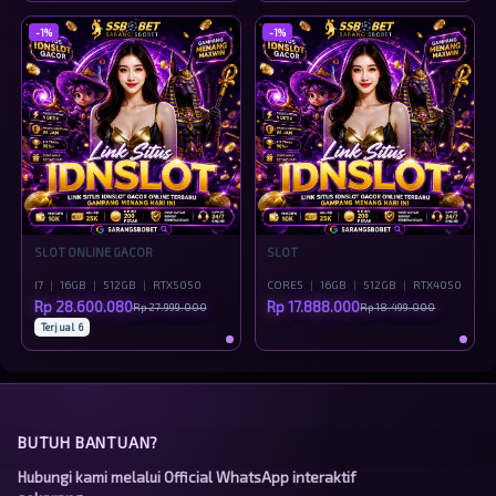
-1%
-1%
SLOT ONLINE GACOR
SLOT
I7
|
16GB
|
512GB
|
RTX5050
CORE5
|
16GB
|
512GB
|
RTX4050
Rp 28.600.080
Rp 17.888.000
Rp 27.999.000
Rp 18.499.000
Terjual 6
BUTUH BANTUAN?
Hubungi kami melalui Official WhatsApp interaktif