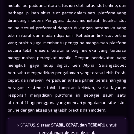
melalui perpaduan antara situs idn slot, situs slot online, dan
berbagai pilihan situs slot gacor dalam satu platform yang
dirancang modern. Pengguna dapat menjelajahi koleksi slot
online sesuai preferensi dengan dukungan antarmuka yang
lebih intuitif dan mudah dipahami. Kehadiran link slot online
yang praktis juga membantu pengguna mengakses platform
secara lebih efisien, terutama bagi mereka yang terbiasa
menggunakan perangkat mobile. Dengan pendekatan yang
mengikuti gaya hidup digital Gen Alpha, Sarangsbobet
berusaha menghadirkan pengalaman yang terasa lebih fresh,
cepat, dan relevan. Perpaduan antara pilihan permainan yang
beragam, sistem stabil, tampilan kekinian, serta layanan
responsif menjadikan platform ini sebagai salah satu
alternatif bagi pengguna yang mencari pengalaman situs slot
online dengan akses yang lebih praktis dan modern.
⚡ STATUS: Sistem
STABIL, CEPAT, dan TERBARU
untuk
pengalaman akses maksimal.