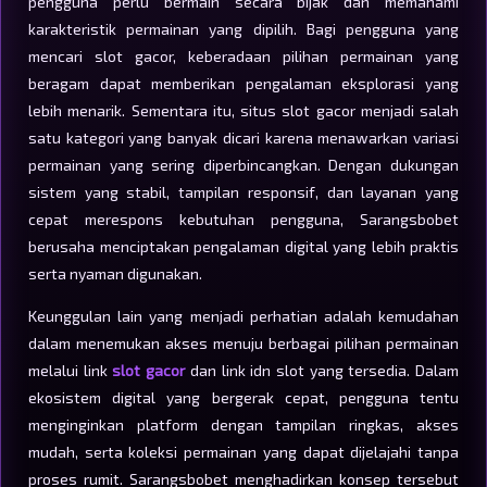
pengguna perlu bermain secara bijak dan memahami
karakteristik permainan yang dipilih. Bagi pengguna yang
mencari slot gacor, keberadaan pilihan permainan yang
beragam dapat memberikan pengalaman eksplorasi yang
lebih menarik. Sementara itu, situs slot gacor menjadi salah
satu kategori yang banyak dicari karena menawarkan variasi
permainan yang sering diperbincangkan. Dengan dukungan
sistem yang stabil, tampilan responsif, dan layanan yang
cepat merespons kebutuhan pengguna, Sarangsbobet
berusaha menciptakan pengalaman digital yang lebih praktis
serta nyaman digunakan.
Keunggulan lain yang menjadi perhatian adalah kemudahan
dalam menemukan akses menuju berbagai pilihan permainan
melalui link
slot gacor
dan link idn slot yang tersedia. Dalam
ekosistem digital yang bergerak cepat, pengguna tentu
menginginkan platform dengan tampilan ringkas, akses
mudah, serta koleksi permainan yang dapat dijelajahi tanpa
proses rumit. Sarangsbobet menghadirkan konsep tersebut