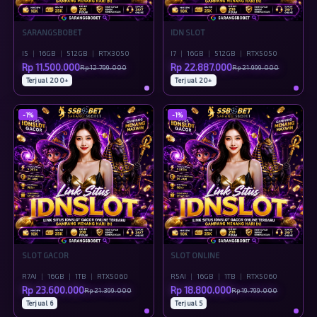
SARANGSBOBET
IDN SLOT
I5
|
16GB
|
512GB
|
RTX3050
I7
|
16GB
|
512GB
|
RTX5050
Rp 11.500.000
Rp 22.887.000
Rp 12.799.000
Rp 21.999.000
Terjual 200+
Terjual 20+
-1%
-1%
SLOT GACOR
SLOT ONLINE
R7AI
|
16GB
|
1TB
|
RTX5060
R5AI
|
16GB
|
1TB
|
RTX5060
Rp 23.600.000
Rp 18.800.000
Rp 21.399.000
Rp 19.799.000
Terjual 6
Terjual 5