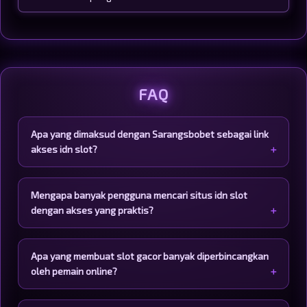
FAQ
Apa yang dimaksud dengan Sarangsbobet sebagai link
akses idn slot?
Sarangsbobet merupakan platform yang menyediakan
akses praktis menuju berbagai pilihan idn slot dan
Mengapa banyak pengguna mencari situs idn slot
permainan online melalui sistem navigasi yang mudah
dengan akses yang praktis?
digunakan. Pengguna dapat menemukan link idn slot untuk
mengakses koleksi permainan dengan tampilan modern dan
Kemudahan akses menjadi salah satu faktor penting bagi
dukungan sistem yang stabil.
pengguna digital. Situs idn slot dengan navigasi sederhana
Apa yang membuat slot gacor banyak diperbincangkan
dan tampilan responsif memungkinkan pengguna
oleh pemain online?
menjelajahi berbagai pilihan slot online secara lebih
nyaman melalui perangkat desktop maupun mobile.
Istilah slot gacor biasanya digunakan oleh komunitas