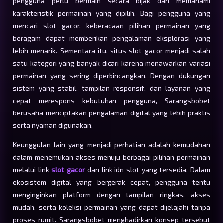
pengguna perlu bermain secara bijak dan memahami
karakteristik permainan yang dipilih. Bagi pengguna yang
mencari slot gacor, keberadaan pilihan permainan yang
beragam dapat memberikan pengalaman eksplorasi yang
lebih menarik. Sementara itu, situs slot gacor menjadi salah
satu kategori yang banyak dicari karena menawarkan variasi
permainan yang sering diperbincangkan. Dengan dukungan
sistem yang stabil, tampilan responsif, dan layanan yang
cepat merespons kebutuhan pengguna, Sarangsbobet
berusaha menciptakan pengalaman digital yang lebih praktis
serta nyaman digunakan.
Keunggulan lain yang menjadi perhatian adalah kemudahan
dalam menemukan akses menuju berbagai pilihan permainan
melalui link
slot gacor
dan link idn slot yang tersedia. Dalam
ekosistem digital yang bergerak cepat, pengguna tentu
menginginkan platform dengan tampilan ringkas, akses
mudah, serta koleksi permainan yang dapat dijelajahi tanpa
proses rumit. Sarangsbobet menghadirkan konsep tersebut