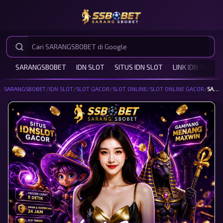
SARANGSBOBET
IDN SLOT
SITUS IDN SLOT
LINK IDN SLOT
SARANGSBOBET
/
IDN SLOT
/
SLOT GACOR
/
SLOT ONLINE
/
SLOT ONLINE GACOR
/
SARANGSBOBET : Login Link Resmi Situs IDN Slot Online Gacor Tempat Kumpul Gen Alpha