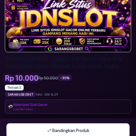
1/6
SARANGSBOBET : Login Link Resmi Situs IDN
Slot Online Gacor Tempat Kumpul Gen Alpha
Rp 10.000
Rp 50.000
-95%
Terjual 2
SARANGSBOBET
SKU:
IDN SLOT
Autorized Slot Gacor
💳
Link Slot Gacor
Bandingkan Produk