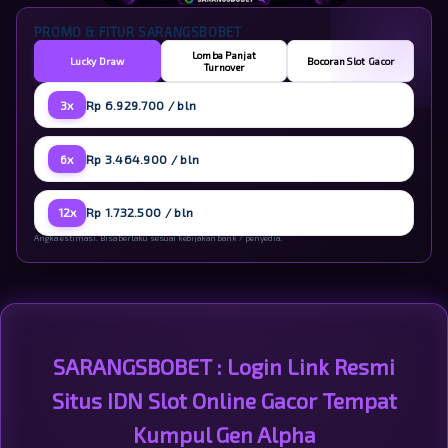
PROMO & FITUR SARANGSBOBET
Lomba Panjat
Lucky Draw
Bocoran Slot Gacor
Turnover
3x
Rp 6.929.700 / bln
6x
Rp 3.464.900 / bln
12x
Rp 1.732.500 / bln
Angka estimasi. Bisa berlaku sesuai kebijakan bank / penyedia.
SARANGSBOBET : Login Link Resmi
Situs IDN Slot Online Gacor Tempat
Kumpul Gen Alpha