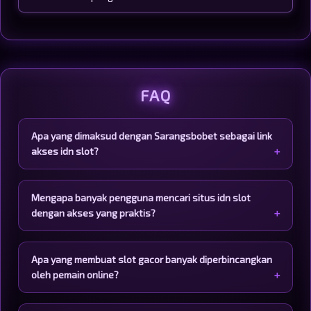
FAQ
Apa yang dimaksud dengan Sarangsbobet sebagai link
akses idn slot?
Sarangsbobet merupakan platform yang menyediakan
akses praktis menuju berbagai pilihan idn slot dan
Mengapa banyak pengguna mencari situs idn slot
permainan online melalui sistem navigasi yang mudah
dengan akses yang praktis?
digunakan. Pengguna dapat menemukan link idn slot untuk
mengakses koleksi permainan dengan tampilan modern dan
Kemudahan akses menjadi salah satu faktor penting bagi
dukungan sistem yang stabil.
pengguna digital. Situs idn slot dengan navigasi sederhana
Apa yang membuat slot gacor banyak diperbincangkan
dan tampilan responsif memungkinkan pengguna
oleh pemain online?
menjelajahi berbagai pilihan slot online secara lebih
nyaman melalui perangkat desktop maupun mobile.
Istilah slot gacor biasanya digunakan oleh komunitas