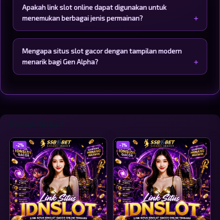
pemain untuk menggambarkan permainan yang dianggap
Apakah link slot online dapat digunakan untuk
memiliki ritme permainan menarik dan sering menjadi bahan
menemukan berbagai jenis permainan?
pembahasan. Namun, hasil setiap permainan tetap
bergantung pada sistem permainan dan keberuntungan
Ya, link slot online umumnya menjadi akses menuju berbagai
masing-masing pengguna.
kategori permainan yang tersedia dalam satu platform.
Mengapa situs slot gacor dengan tampilan modern
Pengguna dapat menjelajahi beragam tema dan fitur
menarik bagi Gen Alpha?
permainan secara lebih praktis tanpa harus berpindah-
pindah situs.
Generasi digital cenderung menyukai platform yang cepat,
praktis, responsif, dan memiliki tampilan kekinian. Karena itu,
situs slot gacor dengan desain modern, akses mudah, serta
koleksi slot online yang beragam dinilai lebih nyaman untuk
dijelajahi oleh pengguna yang terbiasa dengan teknologi
Produk Terkait
digital.
-2%
-1%