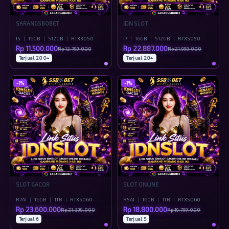
SARANGSBOBET
IDN SLOT
I5
|
16GB
|
512GB
|
RTX3050
I7
|
16GB
|
512GB
|
RTX5050
Rp 11.500.000
Rp 22.887.000
Rp 12.799.000
Rp 21.999.000
Terjual 200+
Terjual 20+
-1%
-1%
SLOT GACOR
SLOT ONLINE
R7AI
|
16GB
|
1TB
|
RTX5060
R5AI
|
16GB
|
1TB
|
RTX5060
Rp 23.600.000
Rp 18.800.000
Rp 21.399.000
Rp 19.799.000
Terjual 6
Terjual 5