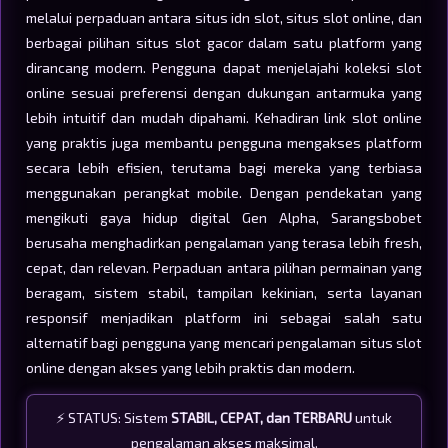
melalui perpaduan antara situs idn slot, situs slot online, dan
berbagai pilihan situs slot gacor dalam satu platform yang
dirancang modern. Pengguna dapat menjelajahi koleksi slot
online sesuai preferensi dengan dukungan antarmuka yang
lebih intuitif dan mudah dipahami. Kehadiran link slot online
yang praktis juga membantu pengguna mengakses platform
secara lebih efisien, terutama bagi mereka yang terbiasa
menggunakan perangkat mobile. Dengan pendekatan yang
mengikuti gaya hidup digital Gen Alpha, Sarangsbobet
berusaha menghadirkan pengalaman yang terasa lebih fresh,
cepat, dan relevan. Perpaduan antara pilihan permainan yang
beragam, sistem stabil, tampilan kekinian, serta layanan
responsif menjadikan platform ini sebagai salah satu
alternatif bagi pengguna yang mencari pengalaman situs slot
online dengan akses yang lebih praktis dan modern.
⚡ STATUS: Sistem
STABIL, CEPAT, dan TERBARU
untuk
pengalaman akses maksimal.