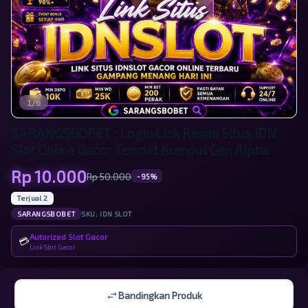
1/6
SARANGSBOBET : Login Link Resmi Situs IDN
Slot Online Gacor Tempat Kumpul Gen Alpha
Rp 10.000
Rp 50.000
-95%
Terjual 2
SARANGSBOBET
SKU:
IDN SLOT
Autorized Slot Gacor
💳
Link Slot Gacor
Bandingkan Produk