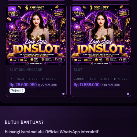
-1%
-1%
SLOT ONLINE GACOR
SLOT
I7
|
16GB
|
512GB
|
RTX5050
CORE5
|
16GB
|
512GB
|
RTX4050
Rp 28.600.080
Rp 17.888.000
Rp 27.999.000
Rp 18.499.000
Terjual 6
BUTUH BANTUAN?
Hubungi kami melalui Official WhatsApp interaktif