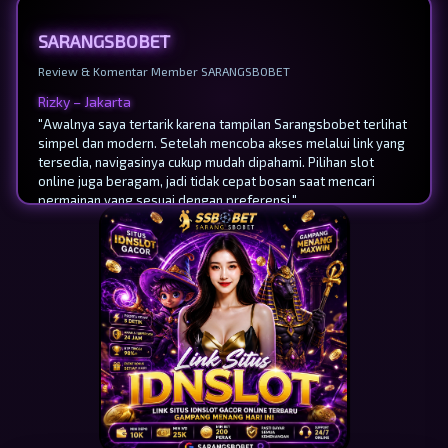
SARANGSBOBET
Review & Komentar Member SARANGSBOBET
Rizky – Jakarta
"Awalnya saya tertarik karena tampilan Sarangsbobet terlihat
simpel dan modern. Setelah mencoba akses melalui link yang
tersedia, navigasinya cukup mudah dipahami. Pilihan slot
online juga beragam, jadi tidak cepat bosan saat mencari
permainan yang sesuai dengan preferensi."