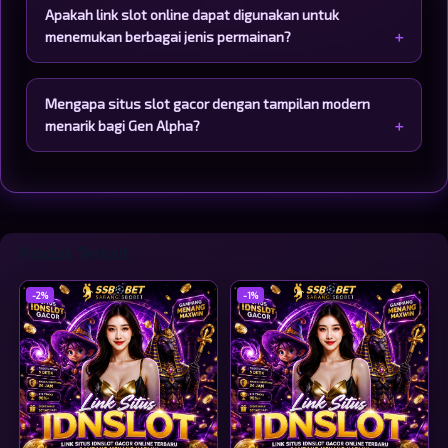
pemain untuk menggambarkan permainan yang dianggap
Apakah link slot online dapat digunakan untuk
memiliki ritme permainan menarik dan sering menjadi bahan
menemukan berbagai jenis permainan?
pembahasan. Namun, hasil setiap permainan tetap
bergantung pada sistem permainan dan keberuntungan
Ya, link slot online umumnya menjadi akses menuju berbagai
masing-masing pengguna.
kategori permainan yang tersedia dalam satu platform.
Mengapa situs slot gacor dengan tampilan modern
Pengguna dapat menjelajahi beragam tema dan fitur
menarik bagi Gen Alpha?
permainan secara lebih praktis tanpa harus berpindah-
pindah situs.
Generasi digital cenderung menyukai platform yang cepat,
praktis, responsif, dan memiliki tampilan kekinian. Karena itu,
situs slot gacor dengan desain modern, akses mudah, serta
koleksi slot online yang beragam dinilai lebih nyaman untuk
dijelajahi oleh pengguna yang terbiasa dengan teknologi
Produk Terkait
digital.
-2%
-1%