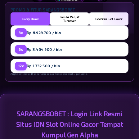
PROMO & FITUR SARANGSBOBET
Lomba Panjat
Lucky Draw
Bocoran Slot Gacor
Turnover
3x
Rp 6.929.700 / bln
6x
Rp 3.464.900 / bln
12x
Rp 1.732.500 / bln
Angka estimasi. Bisa berlaku sesuai kebijakan bank / penyedia.
SARANGSBOBET : Login Link Resmi
Situs IDN Slot Online Gacor Tempat
Kumpul Gen Alpha