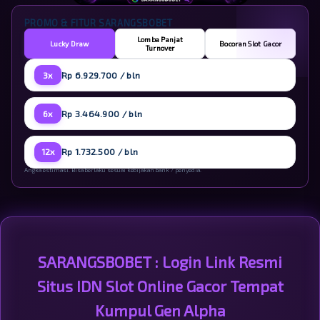
PROMO & FITUR SARANGSBOBET
Lomba Panjat
Lucky Draw
Bocoran Slot Gacor
Turnover
3x
Rp 6.929.700 / bln
6x
Rp 3.464.900 / bln
12x
Rp 1.732.500 / bln
Angka estimasi. Bisa berlaku sesuai kebijakan bank / penyedia.
SARANGSBOBET : Login Link Resmi
Situs IDN Slot Online Gacor Tempat
Kumpul Gen Alpha