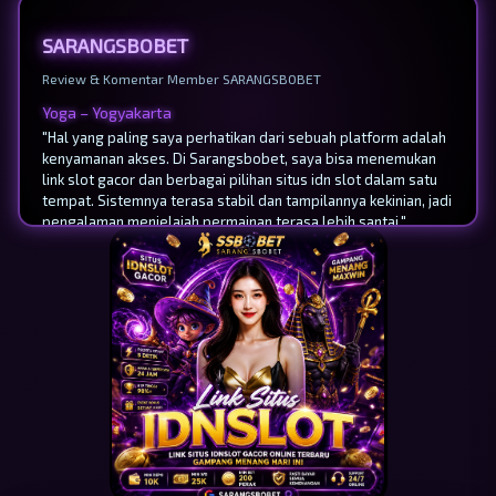
SARANGSBOBET
Review & Komentar Member SARANGSBOBET
Yoga – Yogyakarta
"Hal yang paling saya perhatikan dari sebuah platform adalah
kenyamanan akses. Di Sarangsbobet, saya bisa menemukan
link slot gacor dan berbagai pilihan situs idn slot dalam satu
tempat. Sistemnya terasa stabil dan tampilannya kekinian, jadi
pengalaman menjelajah permainan terasa lebih santai."