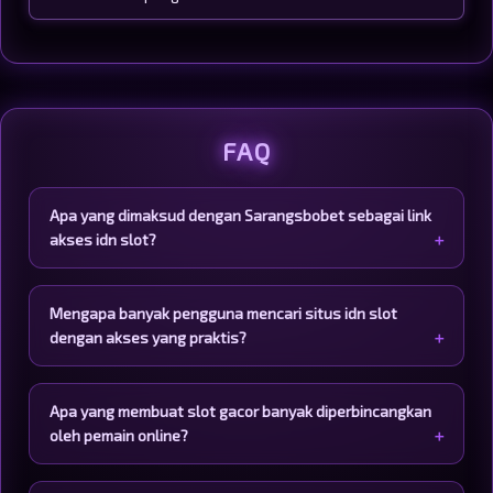
FAQ
Apa yang dimaksud dengan Sarangsbobet sebagai link
akses idn slot?
Sarangsbobet merupakan platform yang menyediakan
akses praktis menuju berbagai pilihan idn slot dan
Mengapa banyak pengguna mencari situs idn slot
permainan online melalui sistem navigasi yang mudah
dengan akses yang praktis?
digunakan. Pengguna dapat menemukan link idn slot untuk
mengakses koleksi permainan dengan tampilan modern dan
Kemudahan akses menjadi salah satu faktor penting bagi
dukungan sistem yang stabil.
pengguna digital. Situs idn slot dengan navigasi sederhana
Apa yang membuat slot gacor banyak diperbincangkan
dan tampilan responsif memungkinkan pengguna
oleh pemain online?
menjelajahi berbagai pilihan slot online secara lebih
nyaman melalui perangkat desktop maupun mobile.
Istilah slot gacor biasanya digunakan oleh komunitas