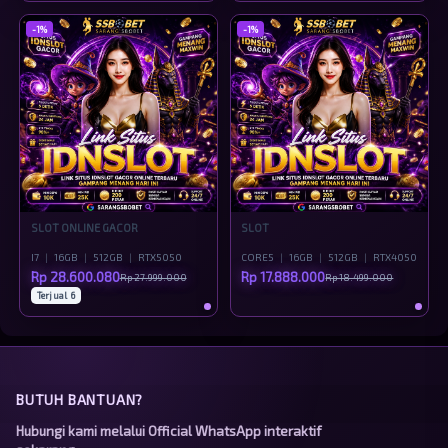
-1%
-1%
SLOT ONLINE GACOR
SLOT
I7
|
16GB
|
512GB
|
RTX5050
CORE5
|
16GB
|
512GB
|
RTX4050
Rp 28.600.080
Rp 17.888.000
Rp 27.999.000
Rp 18.499.000
Terjual 6
BUTUH BANTUAN?
Hubungi kami melalui Official WhatsApp interaktif