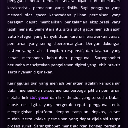
pengguna perlu bermain secara bijak dan memahami
karakteristik permainan yang dipilih. Bagi pengguna yang
mencari slot gacor, keberadaan pilihan permainan yang
beragam dapat memberikan pengalaman eksplorasi yang
lebih menarik. Sementara itu, situs slot gacor menjadi salah
satu kategori yang banyak dicari karena menawarkan variasi
permainan yang sering diperbincangkan. Dengan dukungan
sistem yang stabil, tampilan responsif, dan layanan yang
cepat merespons kebutuhan pengguna, Sarangsbobet
berusaha menciptakan pengalaman digital yang lebih praktis
serta nyaman digunakan.
Keunggulan lain yang menjadi perhatian adalah kemudahan
dalam menemukan akses menuju berbagai pilihan permainan
melalui link
slot gacor
dan link idn slot yang tersedia. Dalam
ekosistem digital yang bergerak cepat, pengguna tentu
menginginkan platform dengan tampilan ringkas, akses
mudah, serta koleksi permainan yang dapat dijelajahi tanpa
proses rumit. Sarangsbobet menghadirkan konsep tersebut