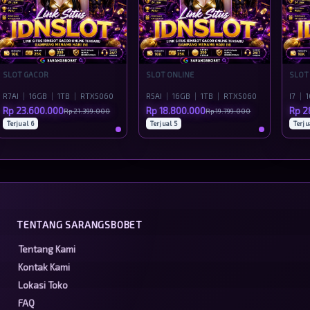
SLOT GACOR
SLOT ONLINE
SLOT
R7AI
|
16GB
|
1TB
|
RTX5060
R5AI
|
16GB
|
1TB
|
RTX5060
I7
|
1
Rp 23.600.000
Rp 18.800.000
Rp 2
Rp 21.399.000
Rp 19.799.000
Terjual 6
Terjual 5
Terju
TENTANG SARANGSBOBET
Tentang Kami
Kontak Kami
Lokasi Toko
FAQ