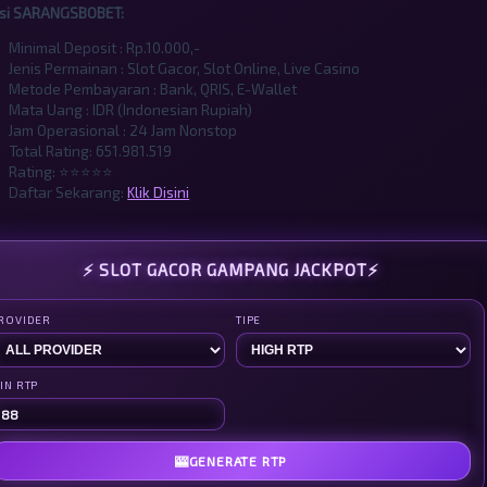
asi SARANGSBOBET:
Minimal Deposit : Rp.10.000,-
Jenis Permainan : Slot Gacor, Slot Online, Live Casino
Metode Pembayaran : Bank, QRIS, E-Wallet
Mata Uang : IDR (Indonesian Rupiah)
Jam Operasional : 24 Jam Nonstop
Total Rating: 651.981.519
Rating: ⭐⭐⭐⭐⭐
Daftar Sekarang:
Klik Disini
⚡ SLOT GACOR GAMPANG JACKPOT⚡
ROVIDER
TIPE
IN RTP
🎰
GENERATE RTP