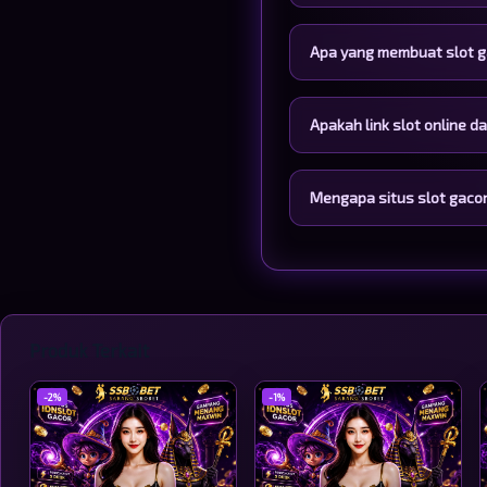
Kemudahan akses menjadi sa
dan tampilan responsif mem
Apa yang membuat slot g
perangkat desktop maupun
Istilah slot gacor biasan
ritme permainan menarik d
Apakah link slot online 
pada sistem permainan da
Ya, link slot online umumn
Pengguna dapat menjelajahi
Mengapa situs slot gaco
situs.
Generasi digital cenderung 
situs slot gacor dengan de
untuk dijelajahi oleh pengg
Produk Terkait
-2%
-1%