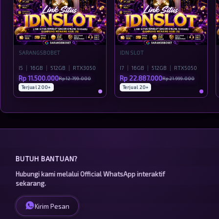
SARANGSBOBET
IDN SLOT
I5
|
16GB
|
512GB
|
RTX3050
I7
|
16GB
|
512GB
|
RTX5050
Rp 11.500.000
Rp 22.887.000
Rp 12.799.000
Rp 21.999.000
Terjual 200+
Terjual 20+
BUTUH BANTUAN?
Hubungi kami melalui Official WhatsApp interaktif
sekarang.
Kirim Pesan