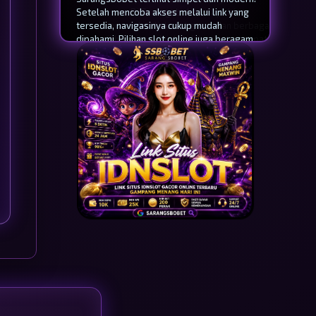
Setelah mencoba akses melalui link yang
tersedia, navigasinya cukup mudah
dipahami. Pilihan slot online juga beragam,
jadi tidak cepat bosan saat mencari
permainan yang sesuai dengan
preferensi."