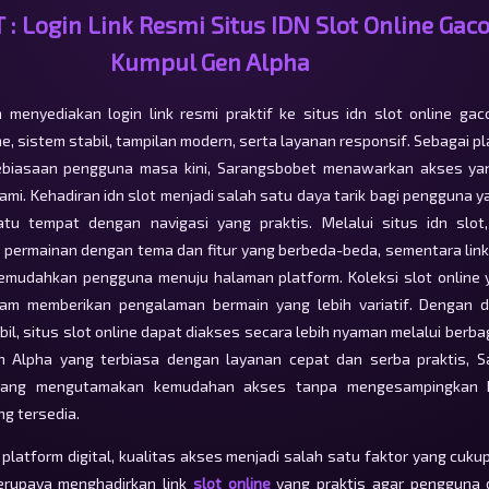
 Login Link Resmi Situs IDN Slot Online Gac
Kumpul Gen Alpha
menyediakan login link resmi praktif ke situs idn slot online gac
, sistem stabil, tampilan modern, serta layanan responsif. Sebagai pl
biasaan pengguna masa kini, Sarangsbobet menawarkan akses yan
i. Kehadiran idn slot menjadi salah satu daya tarik bagi pengguna ya
tu tempat dengan navigasi yang praktis. Melalui situs idn slo
permainan dengan tema dan fitur yang berbeda-beda, sementara link 
emudahkan pengguna menuju halaman platform. Koleksi slot online 
lam memberikan pengalaman bermain yang lebih variatif. Dengan 
il, situs slot online dapat diakses secara lebih nyaman melalui berba
en Alpha yang terbiasa dengan layanan cepat dan serba praktis, S
m yang mengutamakan kemudahan akses tanpa mengesampingkan
ng tersedia.
 platform digital, kualitas akses menjadi salah satu faktor yang cuku
erupaya menghadirkan link
slot online
yang praktis agar pengguna