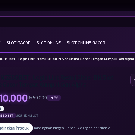
T
SLOT GACOR
SLOT ONLINE
SLOT ONLINE GACOR
GSBOBET : Login Link Resmi Situs IDN Slot Online Gacor Tempat Kumpul Gen Alpha
GSBOBET : Login Link Resmi Situs IDN Slot
e Gacor Tempat Kumpul Gen Alpha
10.000
Rp 50.000
-95%
2
GSBOBET
SKU:
IDN SLOT
ndingkan Produk
Bandingkan hingga 5 produk dengan bantuan AI