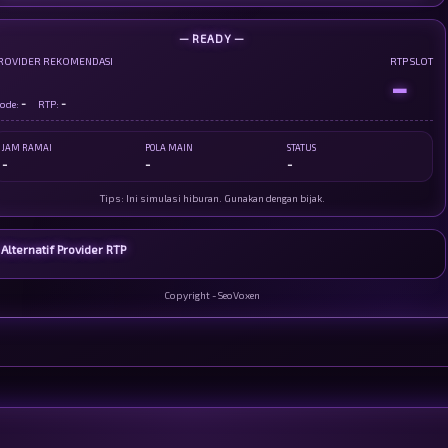
— READY —
ROVIDER REKOMENDASI
RTP SLOT
-
-
-
ode:
RTP:
JAM RAMAI
POLA MAIN
STATUS
-
-
-
Tips: Ini simulasi hiburan. Gunakan dengan bijak.
 Alternatif Provider RTP
Copyright - SeoVoxen