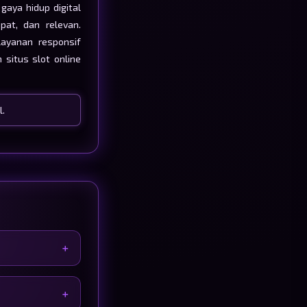
aya hidup digital
at, dan relevan.
layanan responsif
 situs slot online
.
dan permainan
k mengakses