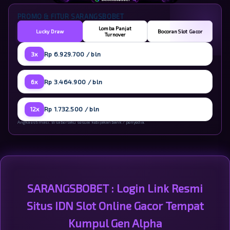
PROMO & FITUR SARANGSBOBET
Lomba Panjat
Lucky Draw
Bocoran Slot Gacor
Turnover
3x
Rp 6.929.700 / bln
6x
Rp 3.464.900 / bln
12x
Rp 1.732.500 / bln
Angka estimasi. Bisa berlaku sesuai kebijakan bank / penyedia.
SARANGSBOBET : Login Link Resmi
Situs IDN Slot Online Gacor Tempat
Kumpul Gen Alpha