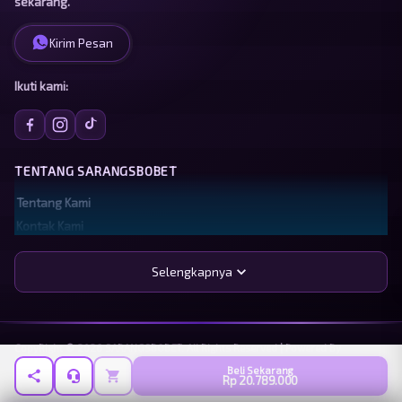
sekarang.
Kirim Pesan
Ikuti kami:
TENTANG SARANGSBOBET
Tentang Kami
Kontak Kami
Lokasi Toko
Selengkapnya
FAQ
PT SARANGSBOBET
JL. Asia Raya Blok BB No. 12-A, Kel. Sukaramai II,
CopyRight © 2026 SARANGSBOBET. All Rights Reserved | Powered By
Kec. Medan Area, Kota Medan, Sumatera Utara, 20216
SeoVoxen
Beli Sekarang
Rp 20.789.000
INFORMASI