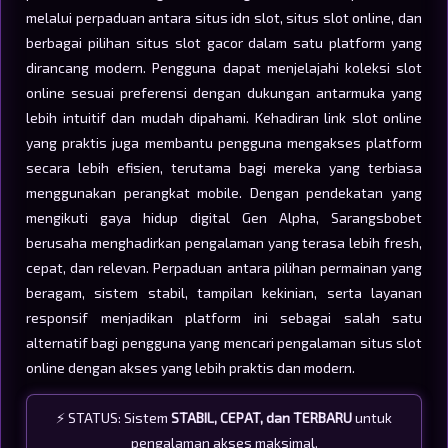
melalui perpaduan antara situs idn slot, situs slot online, dan
berbagai pilihan situs slot gacor dalam satu platform yang
dirancang modern. Pengguna dapat menjelajahi koleksi slot
online sesuai preferensi dengan dukungan antarmuka yang
lebih intuitif dan mudah dipahami. Kehadiran link slot online
yang praktis juga membantu pengguna mengakses platform
secara lebih efisien, terutama bagi mereka yang terbiasa
menggunakan perangkat mobile. Dengan pendekatan yang
mengikuti gaya hidup digital Gen Alpha, Sarangsbobet
berusaha menghadirkan pengalaman yang terasa lebih fresh,
cepat, dan relevan. Perpaduan antara pilihan permainan yang
beragam, sistem stabil, tampilan kekinian, serta layanan
responsif menjadikan platform ini sebagai salah satu
alternatif bagi pengguna yang mencari pengalaman situs slot
online dengan akses yang lebih praktis dan modern.
⚡ STATUS: Sistem
STABIL, CEPAT, dan TERBARU
untuk
pengalaman akses maksimal.