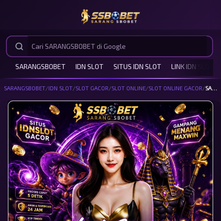
SARANGSBOBET
IDN SLOT
SITUS IDN SLOT
LINK IDN SLOT
SARANGSBOBET
/
IDN SLOT
/
SLOT GACOR
/
SLOT ONLINE
/
SLOT ONLINE GACOR
/
SARANGSBOBET : Login Link Resmi Situs IDN Slot Online Gacor Tempat Kumpul Gen Alpha