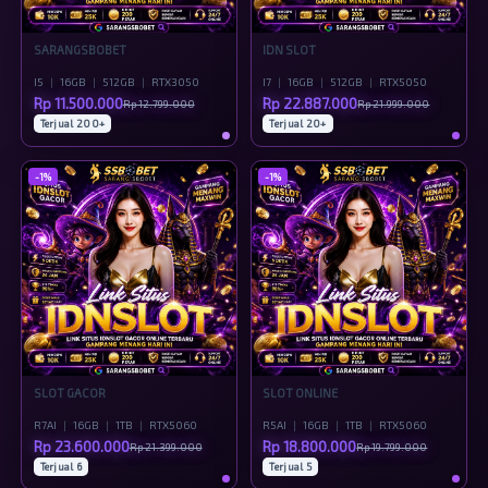
SARANGSBOBET
IDN SLOT
I5
|
16GB
|
512GB
|
RTX3050
I7
|
16GB
|
512GB
|
RTX5050
Rp 11.500.000
Rp 22.887.000
Rp 12.799.000
Rp 21.999.000
Terjual 200+
Terjual 20+
-1%
-1%
SLOT GACOR
SLOT ONLINE
R7AI
|
16GB
|
1TB
|
RTX5060
R5AI
|
16GB
|
1TB
|
RTX5060
Rp 23.600.000
Rp 18.800.000
Rp 21.399.000
Rp 19.799.000
Terjual 6
Terjual 5