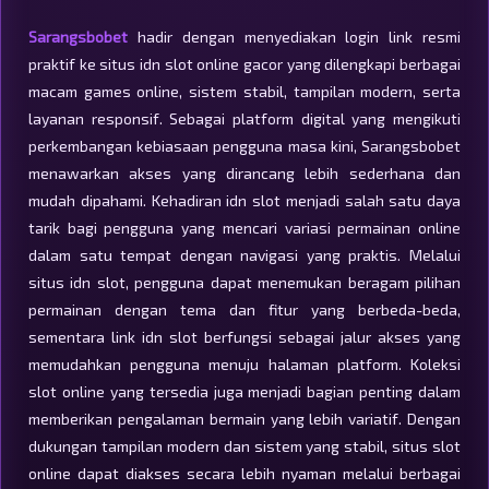
Sarangsbobet
hadir dengan menyediakan login link resmi
praktif ke situs idn slot online gacor yang dilengkapi berbagai
macam games online, sistem stabil, tampilan modern, serta
layanan responsif. Sebagai platform digital yang mengikuti
perkembangan kebiasaan pengguna masa kini, Sarangsbobet
menawarkan akses yang dirancang lebih sederhana dan
mudah dipahami. Kehadiran idn slot menjadi salah satu daya
tarik bagi pengguna yang mencari variasi permainan online
dalam satu tempat dengan navigasi yang praktis. Melalui
situs idn slot, pengguna dapat menemukan beragam pilihan
permainan dengan tema dan fitur yang berbeda-beda,
sementara link idn slot berfungsi sebagai jalur akses yang
memudahkan pengguna menuju halaman platform. Koleksi
slot online yang tersedia juga menjadi bagian penting dalam
memberikan pengalaman bermain yang lebih variatif. Dengan
dukungan tampilan modern dan sistem yang stabil, situs slot
online dapat diakses secara lebih nyaman melalui berbagai