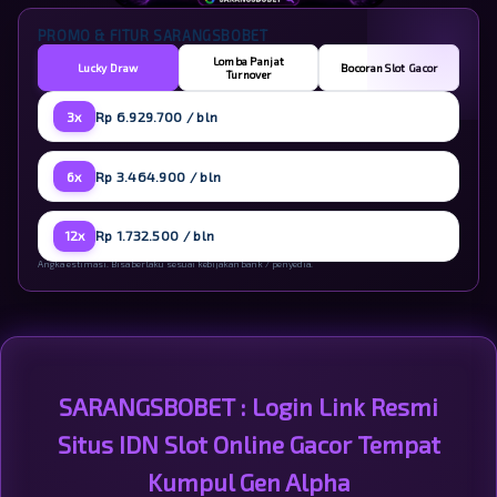
PROMO & FITUR SARANGSBOBET
Lomba Panjat
Lucky Draw
Bocoran Slot Gacor
Turnover
3x
Rp 6.929.700 / bln
6x
Rp 3.464.900 / bln
12x
Rp 1.732.500 / bln
Angka estimasi. Bisa berlaku sesuai kebijakan bank / penyedia.
SARANGSBOBET : Login Link Resmi
Situs IDN Slot Online Gacor Tempat
Kumpul Gen Alpha