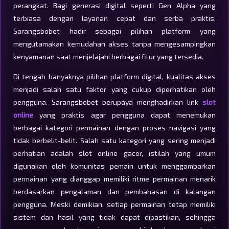
perangkat. Bagi generasi digital seperti Gen Alpha yang
terbiasa dengan layanan cepat dan serba praktis,
Sarangsbobet hadir sebagai pilihan platform yang
mengutamakan kemudahan akses tanpa mengesampingkan
kenyamanan saat menjelajahi berbagai fitur yang tersedia.
Di tengah banyaknya pilihan platform digital, kualitas akses
menjadi salah satu faktor yang cukup diperhatikan oleh
pengguna. Sarangsbobet berupaya menghadirkan link
slot
online
yang praktis agar pengguna dapat menemukan
berbagai kategori permainan dengan proses navigasi yang
tidak berbelit-belit. Salah satu kategori yang sering menjadi
perhatian adalah slot online gacor, istilah yang umum
digunakan oleh komunitas pemain untuk menggambarkan
permainan yang dianggap memiliki ritme permainan menarik
berdasarkan pengalaman dan pembahasan di kalangan
pengguna. Meski demikian, setiap permainan tetap memiliki
sistem dan hasil yang tidak dapat dipastikan, sehingga