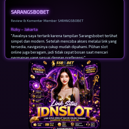
SARANGSBOBET
Review & Komentar Member SARANGSBOBET
Rizky – Jakarta
"Awalnya saya tertarik karena tampilan Sarangsbobet terlihat
simpel dan modern. Setelah mencoba akses melalui link yang
tersedia, navigasinya cukup mudah dipahami. Pilihan slot
online juga beragam, jadi tidak cepat bosan saat mencari
permainan yang sesuai dengan preferensi."