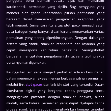
pengguna perlu bermain secara bijak dan memahami
karakteristik permainan yang dipilih. Bagi pengguna yang
mencari slot gacor, keberadaan pilihan permainan yang
beragam dapat memberikan pengalaman eksplorasi yang
lebih menarik. Sementara itu, situs slot gacor menjadi salah
satu kategori yang banyak dicari karena menawarkan variasi
permainan yang sering diperbincangkan. Dengan dukungan
sistem yang stabil, tampilan responsif, dan layanan yang
cepat merespons kebutuhan pengguna, Sarangsbobet
berusaha menciptakan pengalaman digital yang lebih praktis
serta nyaman digunakan.
Keunggulan lain yang menjadi perhatian adalah kemudahan
dalam menemukan akses menuju berbagai pilihan permainan
melalui link
slot gacor
dan link idn slot yang tersedia. Dalam
ekosistem digital yang bergerak cepat, pengguna tentu
menginginkan platform dengan tampilan ringkas, akses
mudah, serta koleksi permainan yang dapat dijelajahi tanpa
proses rumit. Sarangsbobet menghadirkan konsep tersebut