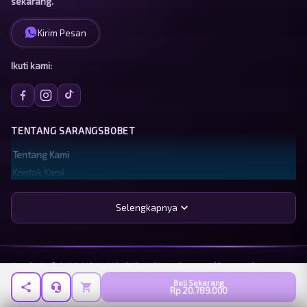
sekarang.
Kirim Pesan
Ikuti kami:
TENTANG SARANGSBOBET
Tentang Kami
Kontak Kami
Lokasi Toko
Selengkapnya
FAQ
PT SARANGSBOBET
JL. Asia Raya Blok BB No. 12-A, Kel. Sukaramai II,
CopyRight © 2026 SARANGSBOBET. All Rights Reserved | Powered By
Kec. Medan Area, Kota Medan, Sumatera Utara, 20216
SeoVoxen
Beli Sekarang
Rp 20.789.000
INFORMASI