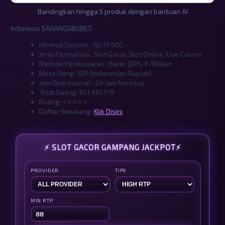
Bandingkan hingga 5 produk dengan bantuan AI
Informasi SARANGSBOBET:
Minimal Deposit : Rp.10.000,-
Jenis Permainan : Slot Gacor, Slot Online, Live Casino
Metode Pembayaran : Bank, QRIS, E-Wallet
Mata Uang : IDR (Indonesian Rupiah)
Jam Operasional : 24 Jam Nonstop
Total Rating: 651.981.519
Rating: ⭐⭐⭐⭐⭐
Daftar Sekarang:
Klik Disini
⚡ SLOT GACOR GAMPANG JACKPOT⚡
PROVIDER
TIPE
MIN RTP