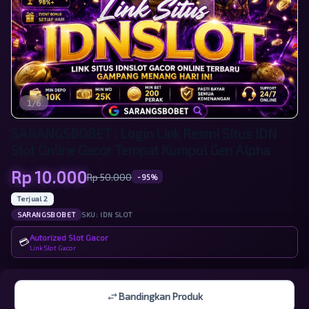
1/6
SARANGSBOBET : Login Link Resmi Situs IDN
Slot Online Gacor Tempat Kumpul Gen Alpha
Rp 10.000
Rp 50.000
-95%
Terjual 2
SARANGSBOBET
SKU:
IDN SLOT
Autorized Slot Gacor
💳
Link Slot Gacor
Bandingkan Produk