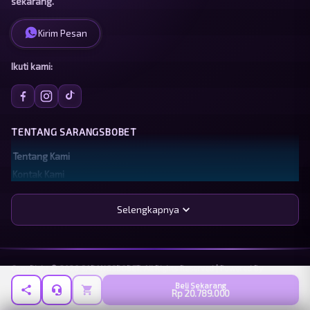
sekarang.
Kirim Pesan
Ikuti kami:
TENTANG SARANGSBOBET
Tentang Kami
Kontak Kami
Lokasi Toko
Selengkapnya
FAQ
PT SARANGSBOBET
JL. Asia Raya Blok BB No. 12-A, Kel. Sukaramai II,
CopyRight © 2026 SARANGSBOBET. All Rights Reserved | Powered By
Kec. Medan Area, Kota Medan, Sumatera Utara, 20216
SeoVoxen
Beli Sekarang
Rp 20.789.000
INFORMASI