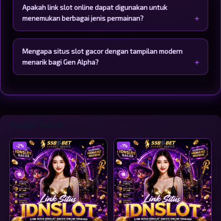
pemain untuk menggambarkan permainan yang dianggap
Apakah link slot online dapat digunakan untuk
memiliki ritme permainan menarik dan sering menjadi bahan
menemukan berbagai jenis permainan?
pembahasan. Namun, hasil setiap permainan tetap
bergantung pada sistem permainan dan keberuntungan
Ya, link slot online umumnya menjadi akses menuju berbagai
masing-masing pengguna.
kategori permainan yang tersedia dalam satu platform.
Mengapa situs slot gacor dengan tampilan modern
Pengguna dapat menjelajahi beragam tema dan fitur
menarik bagi Gen Alpha?
permainan secara lebih praktis tanpa harus berpindah-
pindah situs.
Generasi digital cenderung menyukai platform yang cepat,
praktis, responsif, dan memiliki tampilan kekinian. Karena itu,
situs slot gacor dengan desain modern, akses mudah, serta
koleksi slot online yang beragam dinilai lebih nyaman untuk
dijelajahi oleh pengguna yang terbiasa dengan teknologi
Produk Terkait
digital.
-2%
-1%