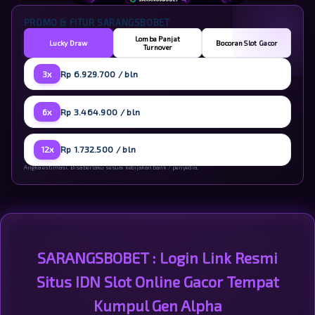
PROMO & FITUR SARANGSBOBET
Lomba Panjat
Lucky Draw
Bocoran Slot Gacor
Turnover
3x
Rp 6.929.700 / bln
6x
Rp 3.464.900 / bln
12x
Rp 1.732.500 / bln
Angka estimasi. Bisa berlaku sesuai kebijakan bank / penyedia.
SARANGSBOBET : Login Link Resmi
Situs IDN Slot Online Gacor Tempat
Kumpul Gen Alpha