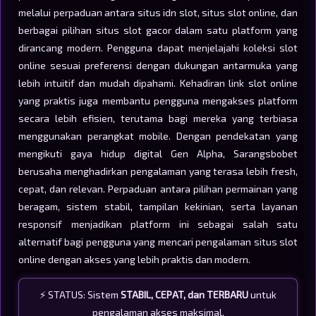
melalui perpaduan antara situs idn slot, situs slot online, dan
berbagai pilihan situs slot gacor dalam satu platform yang
dirancang modern. Pengguna dapat menjelajahi koleksi slot
online sesuai preferensi dengan dukungan antarmuka yang
lebih intuitif dan mudah dipahami. Kehadiran link slot online
yang praktis juga membantu pengguna mengakses platform
secara lebih efisien, terutama bagi mereka yang terbiasa
menggunakan perangkat mobile. Dengan pendekatan yang
mengikuti gaya hidup digital Gen Alpha, Sarangsbobet
berusaha menghadirkan pengalaman yang terasa lebih fresh,
cepat, dan relevan. Perpaduan antara pilihan permainan yang
beragam, sistem stabil, tampilan kekinian, serta layanan
responsif menjadikan platform ini sebagai salah satu
alternatif bagi pengguna yang mencari pengalaman situs slot
online dengan akses yang lebih praktis dan modern.
⚡ STATUS: Sistem
STABIL, CEPAT, dan TERBARU
untuk
pengalaman akses maksimal.