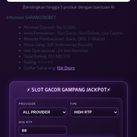
Bandingkan hingga 5 produk dengan bantuan AI
Informasi SARANGSBOBET:
Minimal Deposit : Rp.10.000,-
Jenis Permainan : Slot Gacor, Slot Online, Live Casino
Metode Pembayaran : Bank, QRIS, E-Wallet
Mata Uang : IDR (Indonesian Rupiah)
Jam Operasional : 24 Jam Nonstop
Total Rating: 651.981.519
Rating: ⭐⭐⭐⭐⭐
Daftar Sekarang:
Klik Disini
⚡ SLOT GACOR GAMPANG JACKPOT⚡
PROVIDER
TIPE
MIN RTP