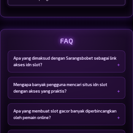
FAQ
Apa yang dimaksud dengan Sarangsbobet sebagai link
akses idn slot?
Sarangsbobet merupakan platform yang menyediakan
akses praktis menuju berbagai pilihan idn slot dan
Mengapa banyak pengguna mencari situs idn slot
permainan online melalui sistem navigasi yang mudah
dengan akses yang praktis?
digunakan. Pengguna dapat menemukan link idn slot untuk
mengakses koleksi permainan dengan tampilan modern dan
Kemudahan akses menjadi salah satu faktor penting bagi
dukungan sistem yang stabil.
pengguna digital. Situs idn slot dengan navigasi sederhana
Apa yang membuat slot gacor banyak diperbincangkan
dan tampilan responsif memungkinkan pengguna
oleh pemain online?
menjelajahi berbagai pilihan slot online secara lebih
nyaman melalui perangkat desktop maupun mobile.
Istilah slot gacor biasanya digunakan oleh komunitas