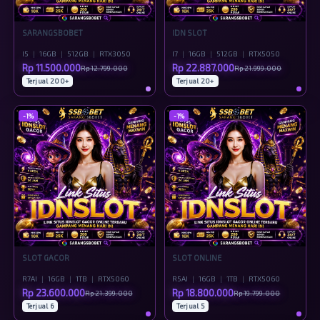
SARANGSBOBET
IDN SLOT
I5
|
16GB
|
512GB
|
RTX3050
I7
|
16GB
|
512GB
|
RTX5050
Rp 11.500.000
Rp 22.887.000
Rp 12.799.000
Rp 21.999.000
Terjual 200+
Terjual 20+
-1%
-1%
SLOT GACOR
SLOT ONLINE
R7AI
|
16GB
|
1TB
|
RTX5060
R5AI
|
16GB
|
1TB
|
RTX5060
Rp 23.600.000
Rp 18.800.000
Rp 21.399.000
Rp 19.799.000
Terjual 6
Terjual 5