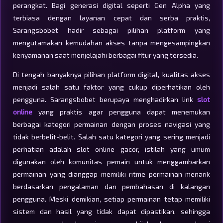
perangkat. Bagi generasi digital seperti Gen Alpha yang
terbiasa dengan layanan cepat dan serba praktis,
Sarangsbobet hadir sebagai pilihan platform yang
mengutamakan kemudahan akses tanpa mengesampingkan
kenyamanan saat menjelajahi berbagai fitur yang tersedia.
Di tengah banyaknya pilihan platform digital, kualitas akses
menjadi salah satu faktor yang cukup diperhatikan oleh
pengguna. Sarangsbobet berupaya menghadirkan link
slot
online
yang praktis agar pengguna dapat menemukan
berbagai kategori permainan dengan proses navigasi yang
tidak berbelit-belit. Salah satu kategori yang sering menjadi
perhatian adalah slot online gacor, istilah yang umum
digunakan oleh komunitas pemain untuk menggambarkan
permainan yang dianggap memiliki ritme permainan menarik
berdasarkan pengalaman dan pembahasan di kalangan
pengguna. Meski demikian, setiap permainan tetap memiliki
sistem dan hasil yang tidak dapat dipastikan, sehingga