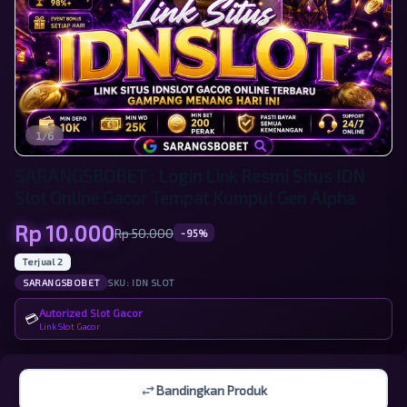
1/6
SARANGSBOBET : Login Link Resmi Situs IDN
Slot Online Gacor Tempat Kumpul Gen Alpha
Rp 10.000
Rp 50.000
-95%
Terjual 2
SARANGSBOBET
SKU:
IDN SLOT
Autorized Slot Gacor
💳
Link Slot Gacor
Bandingkan Produk