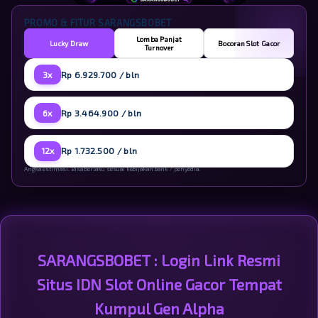
PROMO & FITUR SARANGSBOBET
Lomba Panjat
Lucky Draw
Bocoran Slot Gacor
Turnover
3x
Rp 6.929.700 / bln
6x
Rp 3.464.900 / bln
12x
Rp 1.732.500 / bln
Angka estimasi. Bisa berlaku sesuai kebijakan bank / penyedia.
SARANGSBOBET : Login Link Resmi
Situs IDN Slot Online Gacor Tempat
Kumpul Gen Alpha