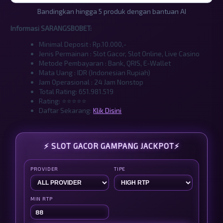
Bandingkan hingga 5 produk dengan bantuan AI
Informasi SARANGSBOBET:
Minimal Deposit : Rp.10.000,-
Jenis Permainan : Slot Gacor, Slot Online, Live Casino
Metode Pembayaran : Bank, QRIS, E-Wallet
Mata Uang : IDR (Indonesian Rupiah)
Jam Operasional : 24 Jam Nonstop
Total Rating: 651.981.519
Rating: ⭐⭐⭐⭐⭐
Daftar Sekarang:
Klik Disini
⚡ SLOT GACOR GAMPANG JACKPOT⚡
PROVIDER
TIPE
MIN RTP