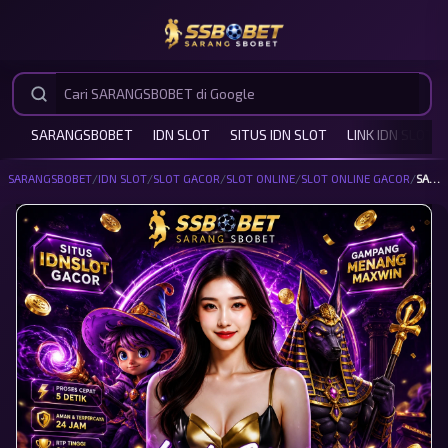
SARANGSBOBET
IDN SLOT
SITUS IDN SLOT
LINK IDN SLOT
SARANGSBOBET
/
IDN SLOT
/
SLOT GACOR
/
SLOT ONLINE
/
SLOT ONLINE GACOR
/
SARANGSBOBET : Login Link Resmi Situs IDN Slot Online Gacor Tempat Kumpul Gen Alpha