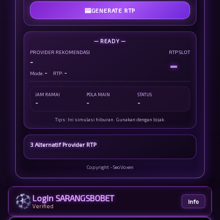
🎰
GENERATE RTP
— READY —
PROVIDER REKOMENDASI
RTP SLOT
-
-
-
-
Mode:
RTP:
JAM RAMAI
POLA MAIN
STATUS
-
-
-
Tips: Ini simulasi hiburan. Gunakan dengan bijak.
3 Alternatif Provider RTP
Copyright - SeoVoxen
Login SARANGSBOBET
Info
Verified