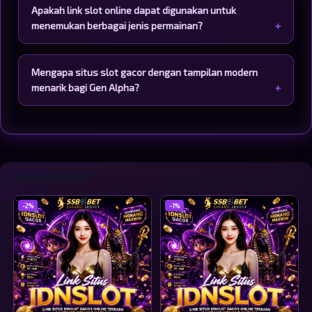
pemain untuk menggambarkan permainan yang dianggap
Apakah link slot online dapat digunakan untuk
memiliki ritme permainan menarik dan sering menjadi bahan
menemukan berbagai jenis permainan?
pembahasan. Namun, hasil setiap permainan tetap
bergantung pada sistem permainan dan keberuntungan
Ya, link slot online umumnya menjadi akses menuju berbagai
masing-masing pengguna.
kategori permainan yang tersedia dalam satu platform.
Mengapa situs slot gacor dengan tampilan modern
Pengguna dapat menjelajahi beragam tema dan fitur
menarik bagi Gen Alpha?
permainan secara lebih praktis tanpa harus berpindah-
pindah situs.
Generasi digital cenderung menyukai platform yang cepat,
praktis, responsif, dan memiliki tampilan kekinian. Karena itu,
situs slot gacor dengan desain modern, akses mudah, serta
koleksi slot online yang beragam dinilai lebih nyaman untuk
dijelajahi oleh pengguna yang terbiasa dengan teknologi
Produk Terkait
digital.
-2%
-1%