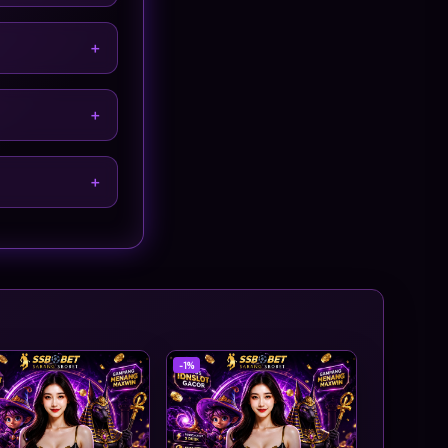
gasi sederhana
 nyaman melalui
ianggap memiliki
 bergantung
atu platform.
indah-pindah
nian. Karena itu,
ebih nyaman
-1%