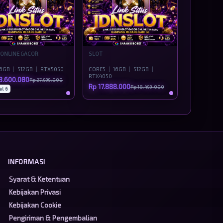
 ONLINE GACOR
SLOT
6GB
|
512GB
|
RTX5050
CORE5
|
16GB
|
512GB
|
RTX4050
8.600.080
Rp 27.999.000
Rp 17.888.000
Rp 18.499.000
al 6
INFORMASI
Syarat & Ketentuan
Kebijakan Privasi
Kebijakan Cookie
Pengiriman & Pengembalian