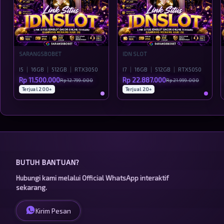
SARANGSBOBET
IDN SLOT
I5
|
16GB
|
512GB
|
RTX3050
I7
|
16GB
|
512GB
|
RTX5050
Rp 11.500.000
Rp 22.887.000
Rp 12.799.000
Rp 21.999.000
Terjual 200+
Terjual 20+
BUTUH BANTUAN?
Hubungi kami melalui Official WhatsApp interaktif
sekarang.
Kirim Pesan