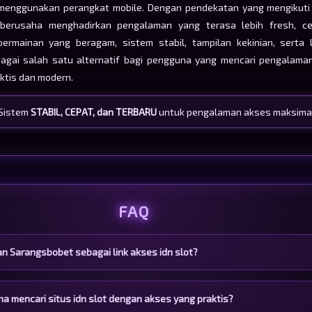
menggunakan perangkat mobile. Dengan pendekatan yang mengikuti g
berusaha menghadirkan pengalaman yang terasa lebih fresh, cep
permainan yang beragam, sistem stabil, tampilan kekinian, serta 
bagai salah satu alternatif bagi pengguna yang mencari pengalaman
ktis dan modern.
 Sistem
STABIL, CEPAT, dan TERBARU
untuk pengalaman akses maksimal
FAQ
 Sarangsbobet sebagai link akses idn slot?
atform yang menyediakan akses praktis menuju berbagai pilihan idn slot 
igasi yang mudah digunakan. Pengguna dapat menemukan link idn slot untu
 mencari situs idn slot dengan akses yang praktis?
tampilan modern dan dukungan sistem yang stabil.