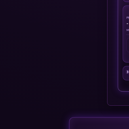
P
-
M
3