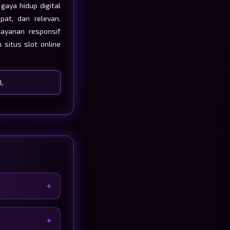
aya hidup digital
at, dan relevan.
layanan responsif
 situs slot online
.
dan permainan
k mengakses