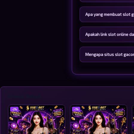
Kemudahan akses menjadi sa
dan tampilan responsif mem
Apa yang membuat slot g
perangkat desktop maupun
Istilah slot gacor biasan
ritme permainan menarik d
Apakah link slot online 
pada sistem permainan da
Ya, link slot online umumn
Pengguna dapat menjelajahi
Mengapa situs slot gaco
situs.
Generasi digital cenderung 
situs slot gacor dengan de
untuk dijelajahi oleh pengg
Produk Terkait
-2%
-1%