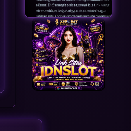
Setelah mencoba akses melalui link yang
tersedia, navigasinya cukup mudah
dipahami. Pilihan slot online juga beragam,
jadi tidak cepat bosan saat mencari
permainan yang sesuai dengan
preferensi."