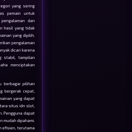
tegori yang sering
tas pemain untuk
n pengalaman dan
n hasil yang tidak
inan yang dipilih.
berikan pengalaman
anyak dicari karena
 stabil, tampilan
saha menciptakan
berbagai pilihan
ng bergerak cepat,
rmainan yang dapat
ra situs idn slot,
rn. Pengguna dapat
dan mudah dipahami.
 efisien, terutama