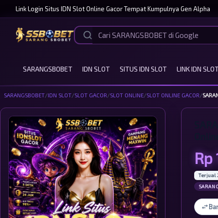
Link Login Situs IDN Slot Online Gacor Tempat Kumpulnya Gen Alpha
SARANGSBOBET
IDN SLOT
SITUS IDN SLOT
LINK IDN SLO
SARANGSBOBET
/
IDN SLOT
/
SLOT GACOR
/
SLOT ONLINE
/
SLOT ONLINE GACOR
/
SARAN
SARAN
Onlin
Rp 
Terjual 
SARAN
Ba