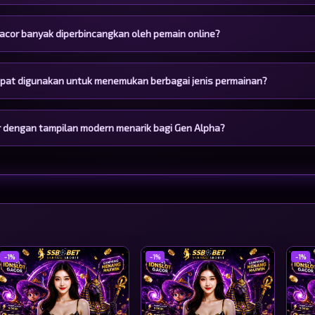
lah satu faktor penting bagi pengguna digital. Situs idn slot dengan navi
ungkinkan pengguna menjelajahi berbagai pilihan slot online secara lebih
acor banyak diperbincangkan oleh pemain online?
 mobile.
ya digunakan oleh komunitas pemain untuk menggambarkan permainan yang d
an sering menjadi bahan pembahasan. Namun, hasil setiap permainan tetap
dapat digunakan untuk menemukan berbagai jenis permainan?
n keberuntungan masing-masing pengguna.
ya menjadi akses menuju berbagai kategori permainan yang tersedia dalam s
 beragam tema dan fitur permainan secara lebih praktis tanpa harus berp
r dengan tampilan modern menarik bagi Gen Alpha?
menyukai platform yang cepat, praktis, responsif, dan memiliki tampilan keki
sain modern, akses mudah, serta koleksi slot online yang beragam dinilai l
una yang terbiasa dengan teknologi digital.
-1%
-1%
-1%