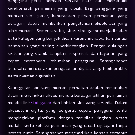
pengguna perlu bermain secara bijak dan memahami
karakteristik permainan yang dipilih. Bagi pengguna yang
mencari slot gacor, keberadaan pilihan permainan yang
beragam dapat memberikan pengalaman eksplorasi yang
lebih menarik. Sementara itu, situs slot gacor menjadi salah
satu kategori yang banyak dicari karena menawarkan variasi
permainan yang sering diperbincangkan. Dengan dukungan
sistem yang stabil, tampilan responsif, dan layanan yang
cepat merespons kebutuhan pengguna, Sarangsbobet
berusaha menciptakan pengalaman digital yang lebih praktis
serta nyaman digunakan.
Keunggulan lain yang menjadi perhatian adalah kemudahan
dalam menemukan akses menuju berbagai pilihan permainan
melalui link
slot gacor
dan link idn slot yang tersedia. Dalam
ekosistem digital yang bergerak cepat, pengguna tentu
menginginkan platform dengan tampilan ringkas, akses
mudah, serta koleksi permainan yang dapat dijelajahi tanpa
proses rumit. Sarangsbobet menghadirkan konsep tersebut