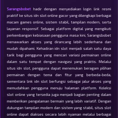
Sarangsbobet
hadir dengan menyediakan login link resmi
praktif ke situs idn slot online gacor yang dilengkapi berbagai
macam games online, sistem stabil, tampilan modern, serta
layanan responsif. Sebagai platform digital yang mengikuti
perkembangan kebiasaan pengguna masa kini, Sarangsbobet
menawarkan akses yang dirancang lebih sederhana dan
mudah dipahami. Kehadiran idn slot menjadi salah satu daya
tarik bagi pengguna yang mencari variasi permainan online
dalam satu tempat dengan navigasi yang praktis. Melalui
situs idn slot, pengguna dapat menemukan beragam pilihan
permainan dengan tema dan fitur yang berbeda-beda,
sementara link idn slot berfungsi sebagai jalur akses yang
memudahkan pengguna menuju halaman platform. Koleksi
slot online yang tersedia juga menjadi bagian penting dalam
memberikan pengalaman bermain yang lebih variatif. Dengan
dukungan tampilan modern dan sistem yang stabil, situs slot
online dapat diakses secara lebih nyaman melalui berbagai