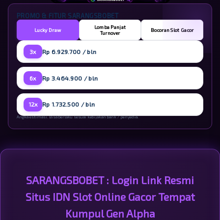
PROMO & FITUR SARANGSBOBET
Lomba Panjat
Lucky Draw
Bocoran Slot Gacor
Turnover
3x
Rp 6.929.700 / bln
6x
Rp 3.464.900 / bln
12x
Rp 1.732.500 / bln
Angka estimasi. Bisa berlaku sesuai kebijakan bank / penyedia.
SARANGSBOBET : Login Link Resmi
Situs IDN Slot Online Gacor Tempat
Kumpul Gen Alpha