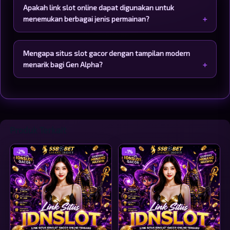
pemain untuk menggambarkan permainan yang dianggap
Apakah link slot online dapat digunakan untuk
memiliki ritme permainan menarik dan sering menjadi bahan
menemukan berbagai jenis permainan?
pembahasan. Namun, hasil setiap permainan tetap
bergantung pada sistem permainan dan keberuntungan
Ya, link slot online umumnya menjadi akses menuju berbagai
masing-masing pengguna.
kategori permainan yang tersedia dalam satu platform.
Mengapa situs slot gacor dengan tampilan modern
Pengguna dapat menjelajahi beragam tema dan fitur
menarik bagi Gen Alpha?
permainan secara lebih praktis tanpa harus berpindah-
pindah situs.
Generasi digital cenderung menyukai platform yang cepat,
praktis, responsif, dan memiliki tampilan kekinian. Karena itu,
situs slot gacor dengan desain modern, akses mudah, serta
koleksi slot online yang beragam dinilai lebih nyaman untuk
dijelajahi oleh pengguna yang terbiasa dengan teknologi
Produk Terkait
digital.
-2%
-1%