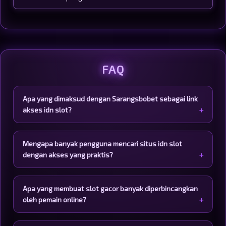
FAQ
Apa yang dimaksud dengan Sarangsbobet sebagai link
akses idn slot?
Sarangsbobet merupakan platform yang menyediakan
akses praktis menuju berbagai pilihan idn slot dan
Mengapa banyak pengguna mencari situs idn slot
permainan online melalui sistem navigasi yang mudah
dengan akses yang praktis?
digunakan. Pengguna dapat menemukan link idn slot untuk
mengakses koleksi permainan dengan tampilan modern dan
Kemudahan akses menjadi salah satu faktor penting bagi
dukungan sistem yang stabil.
pengguna digital. Situs idn slot dengan navigasi sederhana
Apa yang membuat slot gacor banyak diperbincangkan
dan tampilan responsif memungkinkan pengguna
oleh pemain online?
menjelajahi berbagai pilihan slot online secara lebih
nyaman melalui perangkat desktop maupun mobile.
Istilah slot gacor biasanya digunakan oleh komunitas