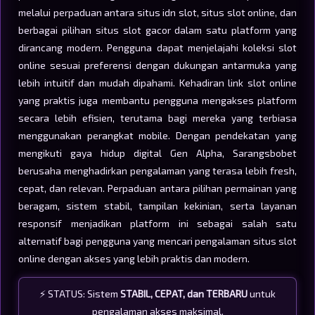
melalui perpaduan antara situs idn slot, situs slot online, dan
berbagai pilihan situs slot gacor dalam satu platform yang
dirancang modern. Pengguna dapat menjelajahi koleksi slot
online sesuai preferensi dengan dukungan antarmuka yang
lebih intuitif dan mudah dipahami. Kehadiran link slot online
yang praktis juga membantu pengguna mengakses platform
secara lebih efisien, terutama bagi mereka yang terbiasa
menggunakan perangkat mobile. Dengan pendekatan yang
mengikuti gaya hidup digital Gen Alpha, Sarangsbobet
berusaha menghadirkan pengalaman yang terasa lebih fresh,
cepat, dan relevan. Perpaduan antara pilihan permainan yang
beragam, sistem stabil, tampilan kekinian, serta layanan
responsif menjadikan platform ini sebagai salah satu
alternatif bagi pengguna yang mencari pengalaman situs slot
online dengan akses yang lebih praktis dan modern.
⚡ STATUS: Sistem
STABIL, CEPAT, dan TERBARU
untuk
pengalaman akses maksimal.