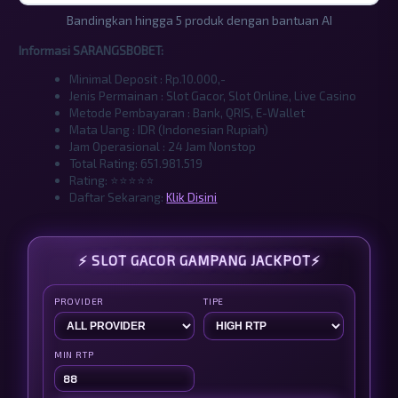
Bandingkan hingga 5 produk dengan bantuan AI
Informasi SARANGSBOBET:
Minimal Deposit : Rp.10.000,-
Jenis Permainan : Slot Gacor, Slot Online, Live Casino
Metode Pembayaran : Bank, QRIS, E-Wallet
Mata Uang : IDR (Indonesian Rupiah)
Jam Operasional : 24 Jam Nonstop
Total Rating: 651.981.519
Rating: ⭐⭐⭐⭐⭐
Daftar Sekarang:
Klik Disini
⚡ SLOT GACOR GAMPANG JACKPOT⚡
PROVIDER
TIPE
MIN RTP