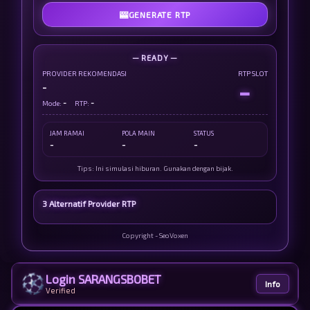
🎰
GENERATE RTP
— READY —
PROVIDER REKOMENDASI
RTP SLOT
-
-
-
-
Mode:
RTP:
JAM RAMAI
POLA MAIN
STATUS
-
-
-
Tips: Ini simulasi hiburan. Gunakan dengan bijak.
3 Alternatif Provider RTP
Copyright - SeoVoxen
Login SARANGSBOBET
Info
Verified