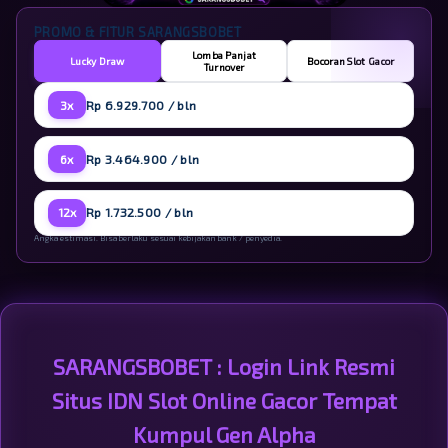
PROMO & FITUR SARANGSBOBET
Lomba Panjat
Lucky Draw
Bocoran Slot Gacor
Turnover
3x
Rp 6.929.700 / bln
6x
Rp 3.464.900 / bln
12x
Rp 1.732.500 / bln
Angka estimasi. Bisa berlaku sesuai kebijakan bank / penyedia.
SARANGSBOBET : Login Link Resmi
Situs IDN Slot Online Gacor Tempat
Kumpul Gen Alpha