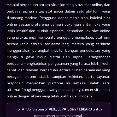
melalui perpaduan antara situs idn slot, situs slot online, dan
berbagai pilihan situs slot gacor dalam satu platform yang
dirancang modern. Pengguna dapat menjelajahi koleksi slot
online sesuai preferensi dengan dukungan antarmuka yang
lebih intuitif dan mudah dipahami. Kehadiran link slot online
yang praktis juga membantu pengguna mengakses platform
secara lebih efisien, terutama bagi mereka yang terbiasa
menggunakan perangkat mobile. Dengan pendekatan yang
mengikuti gaya hidup digital Gen Alpha, Sarangsbobet
berusaha menghadirkan pengalaman yang terasa lebih fresh,
cepat, dan relevan. Perpaduan antara pilihan permainan yang
beragam, sistem stabil, tampilan kekinian, serta layanan
responsif menjadikan platform ini sebagai salah satu
alternatif bagi pengguna yang mencari pengalaman situs slot
online dengan akses yang lebih praktis dan modern.
⚡ STATUS: Sistem
STABIL, CEPAT, dan TERBARU
untuk
pengalaman akses maksimal.