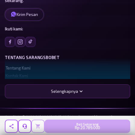
sekarang.
Kirim Pesan
Ikuti kami:
TENTANG SARANGSBOBET
Tentang Kami
Kontak Kami
Lokasi Toko
Selengkapnya
FAQ
PT SARANGSBOBET
JL. Asia Raya Blok BB No. 12-A, Kel. Sukaramai II,
CopyRight © 2026 SARANGSBOBET. All Rights Reserved | Powered By
Kec. Medan Area, Kota Medan, Sumatera Utara, 20216
SeoVoxen
Beli Sekarang
Rp 20.789.000
INFORMASI