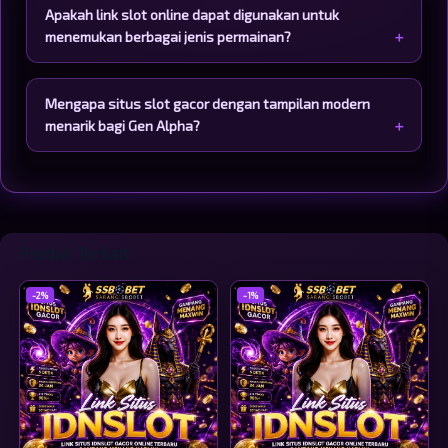
pemain untuk menggambarkan permainan yang dianggap
Apakah link slot online dapat digunakan untuk
memiliki ritme permainan menarik dan sering menjadi bahan
menemukan berbagai jenis permainan?
pembahasan. Namun, hasil setiap permainan tetap
bergantung pada sistem permainan dan keberuntungan
Ya, link slot online umumnya menjadi akses menuju berbagai
masing-masing pengguna.
kategori permainan yang tersedia dalam satu platform.
Mengapa situs slot gacor dengan tampilan modern
Pengguna dapat menjelajahi beragam tema dan fitur
menarik bagi Gen Alpha?
permainan secara lebih praktis tanpa harus berpindah-
pindah situs.
Generasi digital cenderung menyukai platform yang cepat,
praktis, responsif, dan memiliki tampilan kekinian. Karena itu,
situs slot gacor dengan desain modern, akses mudah, serta
koleksi slot online yang beragam dinilai lebih nyaman untuk
dijelajahi oleh pengguna yang terbiasa dengan teknologi
Produk Terkait
digital.
-2%
-1%