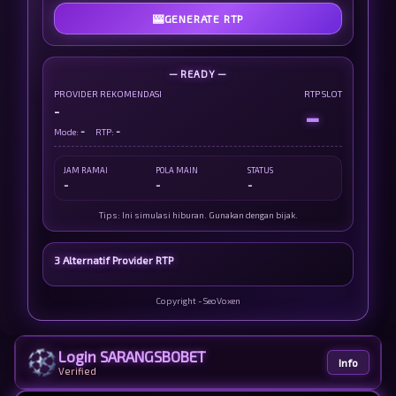
🎰
GENERATE RTP
— READY —
PROVIDER REKOMENDASI
RTP SLOT
-
-
-
-
Mode:
RTP:
JAM RAMAI
POLA MAIN
STATUS
-
-
-
Tips: Ini simulasi hiburan. Gunakan dengan bijak.
3 Alternatif Provider RTP
Copyright - SeoVoxen
Login SARANGSBOBET
Info
Verified