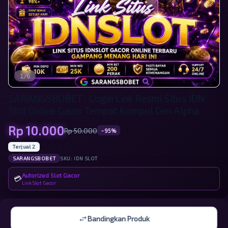
1/6
SARANGSBOBET : Login Link Resmi Situs IDN
Slot Online Gacor Tempat Kumpul Gen Alpha
Rp 10.000
Rp 50.000
-95%
Terjual 2
SARANGSBOBET
SKU:
IDN SLOT
Autorized Slot Gacor
💳
Link Slot Gacor
Bandingkan Produk