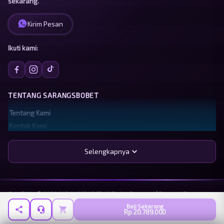
sekarang.
Kirim Pesan
Ikuti kami:
TENTANG SARANGSBOBET
Tentang Kami
Kontak Kami
Lokasi Toko
Selengkapnya
FAQ
PT SARANGSBOBET
JL. Asia Raya Blok BB No. 12-A, Kel. Sukaramai II,
CopyRight © 2026 SARANGSBOBET. All Rights Reserved | Powered By
Kec. Medan Area, Kota Medan, Sumatera Utara, 20216
SeoVoxen
Beli Sekarang
Rp 20.789.000
INFORMASI