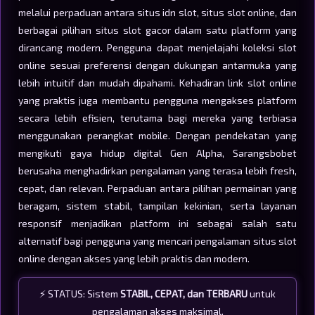
melalui perpaduan antara situs idn slot, situs slot online, dan
berbagai pilihan situs slot gacor dalam satu platform yang
dirancang modern. Pengguna dapat menjelajahi koleksi slot
online sesuai preferensi dengan dukungan antarmuka yang
lebih intuitif dan mudah dipahami. Kehadiran link slot online
yang praktis juga membantu pengguna mengakses platform
secara lebih efisien, terutama bagi mereka yang terbiasa
menggunakan perangkat mobile. Dengan pendekatan yang
mengikuti gaya hidup digital Gen Alpha, Sarangsbobet
berusaha menghadirkan pengalaman yang terasa lebih fresh,
cepat, dan relevan. Perpaduan antara pilihan permainan yang
beragam, sistem stabil, tampilan kekinian, serta layanan
responsif menjadikan platform ini sebagai salah satu
alternatif bagi pengguna yang mencari pengalaman situs slot
online dengan akses yang lebih praktis dan modern.
⚡ STATUS: Sistem
STABIL, CEPAT, dan TERBARU
untuk
pengalaman akses maksimal.