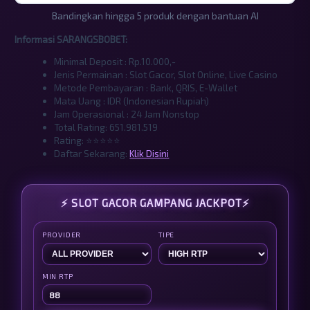
Bandingkan hingga 5 produk dengan bantuan AI
Informasi SARANGSBOBET:
Minimal Deposit : Rp.10.000,-
Jenis Permainan : Slot Gacor, Slot Online, Live Casino
Metode Pembayaran : Bank, QRIS, E-Wallet
Mata Uang : IDR (Indonesian Rupiah)
Jam Operasional : 24 Jam Nonstop
Total Rating: 651.981.519
Rating: ⭐⭐⭐⭐⭐
Daftar Sekarang:
Klik Disini
⚡ SLOT GACOR GAMPANG JACKPOT⚡
PROVIDER
TIPE
MIN RTP