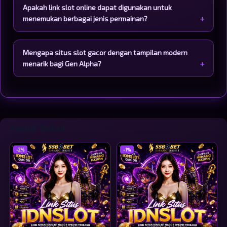
pemain untuk menggambarkan permainan yang dianggap
Apakah link slot online dapat digunakan untuk
memiliki ritme permainan menarik dan sering menjadi bahan
menemukan berbagai jenis permainan?
pembahasan. Namun, hasil setiap permainan tetap
bergantung pada sistem permainan dan keberuntungan
Ya, link slot online umumnya menjadi akses menuju berbagai
masing-masing pengguna.
kategori permainan yang tersedia dalam satu platform.
Mengapa situs slot gacor dengan tampilan modern
Pengguna dapat menjelajahi beragam tema dan fitur
menarik bagi Gen Alpha?
permainan secara lebih praktis tanpa harus berpindah-
pindah situs.
Generasi digital cenderung menyukai platform yang cepat,
praktis, responsif, dan memiliki tampilan kekinian. Karena itu,
situs slot gacor dengan desain modern, akses mudah, serta
koleksi slot online yang beragam dinilai lebih nyaman untuk
dijelajahi oleh pengguna yang terbiasa dengan teknologi
Produk Terkait
digital.
-2%
-1%