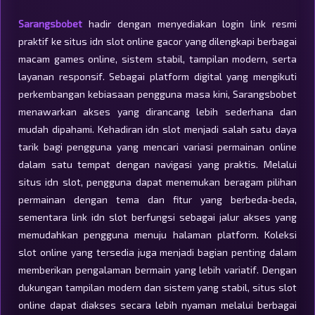
Sarangsbobet
hadir dengan menyediakan login link resmi
praktif ke situs idn slot online gacor yang dilengkapi berbagai
macam games online, sistem stabil, tampilan modern, serta
layanan responsif. Sebagai platform digital yang mengikuti
perkembangan kebiasaan pengguna masa kini, Sarangsbobet
menawarkan akses yang dirancang lebih sederhana dan
mudah dipahami. Kehadiran idn slot menjadi salah satu daya
tarik bagi pengguna yang mencari variasi permainan online
dalam satu tempat dengan navigasi yang praktis. Melalui
situs idn slot, pengguna dapat menemukan beragam pilihan
permainan dengan tema dan fitur yang berbeda-beda,
sementara link idn slot berfungsi sebagai jalur akses yang
memudahkan pengguna menuju halaman platform. Koleksi
slot online yang tersedia juga menjadi bagian penting dalam
memberikan pengalaman bermain yang lebih variatif. Dengan
dukungan tampilan modern dan sistem yang stabil, situs slot
online dapat diakses secara lebih nyaman melalui berbagai