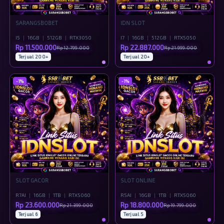
SARANGSBOBET
IDN SLOT
I5
|
16GB
|
512GB
|
RTX3050
I7
|
16GB
|
512GB
|
RTX5050
Rp 11.500.000
Rp 22.887.000
Rp 12.799.000
Rp 21.999.000
Terjual 200+
Terjual 20+
-1%
-1%
SLOT GACOR
SLOT ONLINE
R7AI
|
16GB
|
1TB
|
RTX5060
R5AI
|
16GB
|
1TB
|
RTX5060
Rp 23.600.000
Rp 18.800.000
Rp 21.399.000
Rp 19.799.000
Terjual 6
Terjual 5