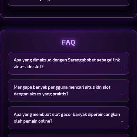
FAQ
Apa yang dimaksud dengan Sarangsbobet sebagai link
akses idn slot?
Sarangsbobet merupakan platform yang menyediakan
akses praktis menuju berbagai pilihan idn slot dan
Mengapa banyak pengguna mencari situs idn slot
permainan online melalui sistem navigasi yang mudah
dengan akses yang praktis?
digunakan. Pengguna dapat menemukan link idn slot untuk
mengakses koleksi permainan dengan tampilan modern dan
Kemudahan akses menjadi salah satu faktor penting bagi
dukungan sistem yang stabil.
pengguna digital. Situs idn slot dengan navigasi sederhana
Apa yang membuat slot gacor banyak diperbincangkan
dan tampilan responsif memungkinkan pengguna
oleh pemain online?
menjelajahi berbagai pilihan slot online secara lebih
nyaman melalui perangkat desktop maupun mobile.
Istilah slot gacor biasanya digunakan oleh komunitas